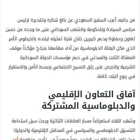
من جانبه، أعرب السفير السعودي عن بالغ شكره وتقديره لرئيس
مجلس السيادة وللحكومة والشعب السوداني على ما وجده من حسن
تعاون وحفاوة ودعم كبيرين خلال فترة تمثيله لبلاده بالخرطوم، الأمر
الذي مكن البعثة الدبلوماسية من أداء مهامها بنجاح؛ مؤكداً موقف
المملكة الثابت والمبدئي في دعم مؤسسات الدولة السودانية
الشرعية والحرص على رتق النسيج الاجتماعي وبسط الأمن والاستقرار
في ربوع البلاد كافة.
آفاق التعاون الإقليمي
والدبلوماسية المشتركة
وشهد اللقاء استعراضاً مسار العلاقات الثنائية وبحث سبل استدامة
التنسيق الدبلوماسي والسياسي في المحافل الإقليمية والدولية؛
حيث تلعب الشراكة بين البلدين دوراً محورياً في تأمين منظومة
أمن