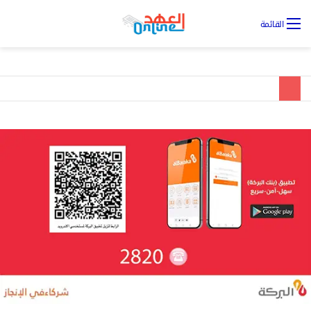
تس
القائمة
ال