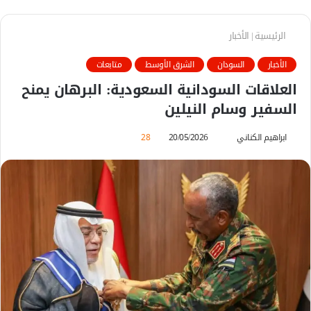
الرئيسية
|
الأخبار
الأخبار
السودان
الشرق الأوسط
متابعات
العلاقات السودانية السعودية: البرهان يمنح
السفير وسام النيلين
ابراهيم الكناني
أ
20/05/2026
28
ر
س
ل
ب
ر
ي
د
ا
إ
ل