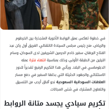
ك
ت
ر
و
ن
ي
في خطوة تعكس عمق الروابط الأخوية المتجذرة بين الخرطوم
ا
والرياض، منح رئيس مجلس السيادة الانتقالي، الفريق أول ركن عبد
الفتاح البرهان، سفير خادم الحرمين الشريفين لدى السودان، وسام
النيلين من الطبقة الأولى، وذلك بمناسبة
انتهاء فترة
عمله
الدبلوماسي في البلاد. ويأتي هذا التكريم الرفيع تقديراً للدور
الاستثنائي والجهود الحثيثة التي بذلها السفير في دفع مسار
العلاقات السودانية السعودية
نحو آفاق أرحب من التنسيق
والتعاون المشترك في شتى المجالات.
تكريم سيادي يجسد متانة الروابط