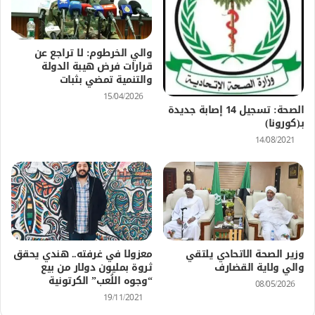
والي الخرطوم: لا تراجع عن
قرارات فرض هيبة الدولة
والتنمية تمضي بثبات
15/04/2026
الصحة: تسجيل 14 إصابة جديدة
بـ(كورونا)
14/08/2021
وزير الصحة الاتحادي يلتقي
معزولا في غرفته.. هندي يحقق
والي ولاية القضارف
ثروة بمليون دولار من بيع
“وجوه اللُعب” الكرتونية
08/05/2026
19/11/2021