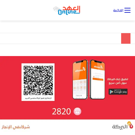
تس
القائمة
ال