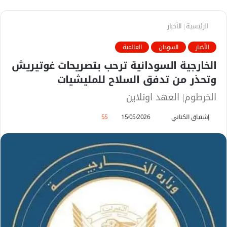
الرئيسية
|
الأخبار
الأخبار
السودان
العالمية
الخارجية السودانية ترحب بتصريحات غوتيريش
وتحذر من تدفق السلاح للمليشيات
الخرطوم| العهد اونلاين
إشتياق الكناني
أ
15/05/2026
55
ر
س
ل
ب
ر
ي
د
ا
إ