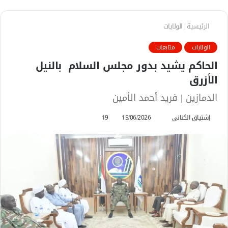
الرئيسية
|
الولايات
الولايات
متابعات
الحاكم يشيد بدور مجلس السلام بالنيل
الأزرق
الدمازين | فريد أحمد الأمين
إشتياق الكناني
أ
15/06/2026
19
ر
س
ل
ب
ر
ي
د
ا
إ