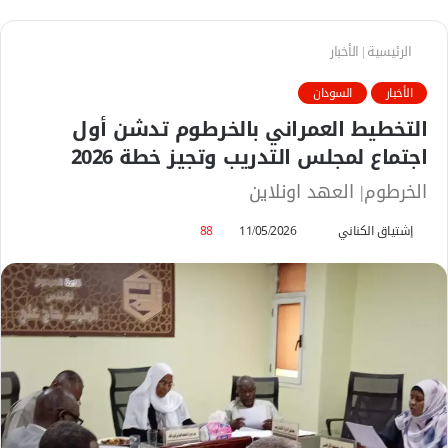
الرئيسية
|
الأخبار
الأخبار
السودان
التخطيط العمراني بالخرطوم تدشن أول
اجتماع لمجلس التدريب وتجيز خطة 2026
الخرطوم| العهد اونلاين
إشتياق الكناني
أ
11/05/2026
88
ر
س
ل
ب
ر
ي
د
ا
إ