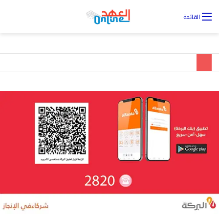
تس
القائمة
ال