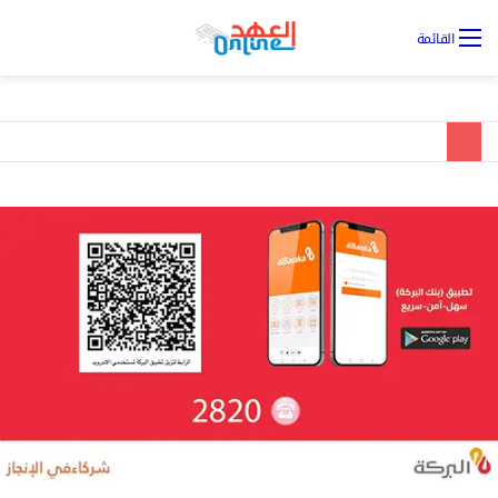
تس
القائمة
الد