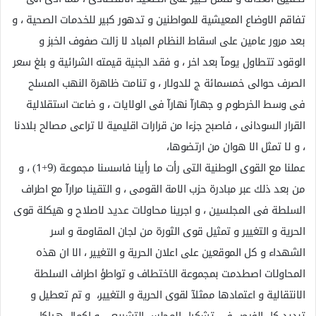
تفاقم الاوضاع المعيشية للمواطنين و تدهور كبير للخدمات الصحية ، و
بعد مرور عامين على اسقاط النظام المباد لا زالت صفوف الخبز و
الوقود تتطاول يومآ بعد اخر ، و فقد الجنية قيمته الشرائية و بلغ سعر
الصرف حوالى خمسمائة ج للدولار ، و تنامت ظاهرة النهب المسلح
فى وسط الخرطوم و جهارآ نهارآ فى الولايات ، و ضاعت استقلالية
القرار السودانى ، فاصبح جزءا من قرارات اقليمية لا تراعى مصالح بلادنا
، و لا تمثل الا هوان من ارتضوها،
عملنا مع القوى الوطنية التى رأت ما رأينا فاسسنا مجموعة (9+1) ، و
من بعد ذلك عبر مبادرة حزب الامة القومى ، و التقينا مرارآ مع اطراف
السلطة فى المجلسين ، و اجرينا محاولات عديد لاصلاح و هيكلة قوى
الحرية و التغيير و تمثيل قوى الثورة من لجان المقاومة و اسر
الشهداء و كل الموقعين على اعلان الحرية و التغيير ، الا ان هذه
المحاولات اصطدمت بمجموعة الاختطاف و تواطؤ اطراف السلطة
الانتقالية و اعتمادها ممثلآ لقوى الحرية و التغيير، و تم تعطيل و
تبديد كل الفرص فى تشكيل المجلس التشريعى و اكمال هياكل