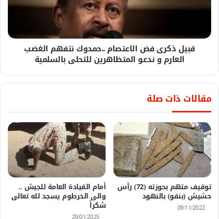
قبيل ذكرى فض الاعتصام ..حمدوك نتفهم الغضب
العارم و ندعو المتظاهرين للتحلى بالسلمية
مقالات ذات صلة
توقيف متهم بحوزته (72) رأس
أمام القيادة العامة للجيش ..
حشيش (بنقو) بالنهود
والى الخرطوم يسجد لله تعالى
شكراً
09/11/2022
29/01/2025