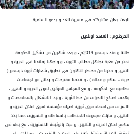
البعث يعلن مشاركته فى مسيرة الغد و يدعو للسلمية
الخرطوم : العهد اونلاين
ظللنا و منذ ديسمبر 2019م ، و بعد شهرين من تشكيل الحكومة
نحذر من مغبة تجاهل مطالب الثورة ، و واجهنا زملاءنا فى الحرية و
التغيير و حذرنا من مخاطر التهاون فى تطبيق شعارات ثورة ديسمبر (
حرية .. سلام و عدالة ) ، و قدمنا مقترحات و بدائل عبر اجتماعات
نظامية مع الحكومة ، و مع المجلس المركزى لقوى الحرية و التغيير ،
بهدف اصلاح الانحراف عن خط الثورة ، ونبذ الانشغال بالمحاصصات و
الاسراف فى اقصاء قوى ثورية اصيلة مؤسسة لقوى اعلان الحرية و
التغيير، و قابلت مجموعة الاختطاف بالمماطلة و التسويف ،مما بدد
ملامح اعلان الحرية و التغيير ، و عبث بالوثيقة الدستورية ، مع بطء فى
تحقيق العدالة و فشل كبير على الصعيد الاقتصادى ، مما ادى الى