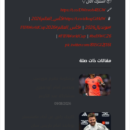
📦 اشترك الآن 👇
https://t.co/DWnvoh4EGW
🔗
📱
https://t.co/alkogGtHdW
#كأس_العالم2026
|
#مونديال2026
|
#كأس_العالم
#FIFAWorldCup2026
|
#FIFAWorldCup
|
#beINWC26
pic.twitter.com/8XSGI2fT6I
مقالات ذات صلة
برشلونة يهزم فورست
ويخسر أمام أودينيزي
بمشاركة عبد الكريم
09/08/2026
كاريك راضٍ عن أداء مانشستر
يونايتد أمام باريس سان