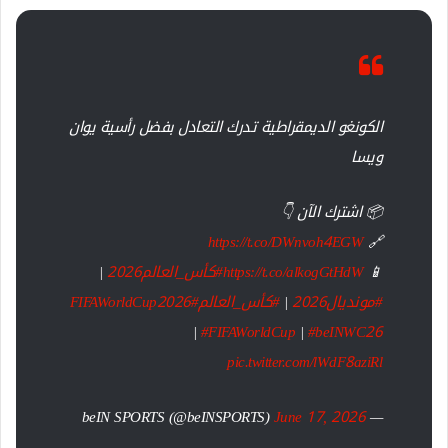
الكونغو الديمقراطية تدرك التعادل بفضل رأسية يوان
ويسا
📦 اشترك الآن 👇
https://t.co/DWnvoh4EGW
🔗
📱
https://t.co/alkogGtHdW
#كأس_العالم2026
|
#مونديال2026
|
#كأس_العالم
#FIFAWorldCup2026
|
#FIFAWorldCup
|
#beINWC26
pic.twitter.com/lWdF8aziRl
June 17, 2026
— beIN SPORTS (@beINSPORTS)