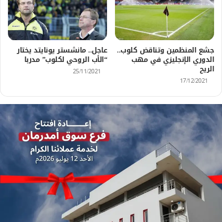
جشع المنظمين وتناقض كلوب..
عاجل.. مانشستر يونايتد يختار
الدوري الإنجليزي في مهب
“الأب الروحي لكلوب” مدربا
الريح
25/11/2021
17/12/2021