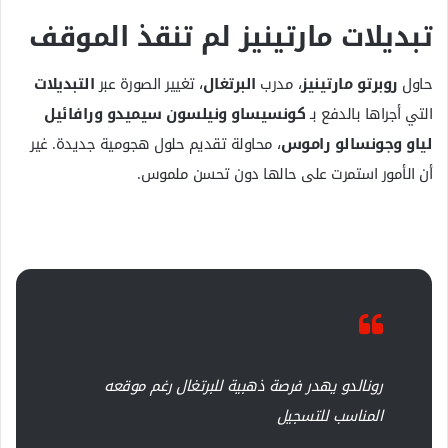
تبديلات مارتينيز لم تنقذ الموقف
حاول
روبرتو مارتينيز
، مدرب
البرتغال
، تغيير الصورة عبر
التبديلات
التي أجراها بالدفع بـ
كونسيساو ونيلسون سيميدو ورافائيل
لياو وجونسالو راموس
، محاولة تقديم حلول هجومية جديدة. غير
أن الأمور استمرت على حالها دون تحسن ملموس.
رونالدو يهدر فرصة ذهبية للبرتغال رغم موقعه
المناسب للتسجيل