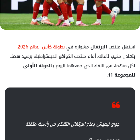
ك
ت
ر
و
ن
ي
استهل منتخب
البرتغال
مشواره في
بطولة كأس العالم 2026
ا
بتعادل مخيب لآماله، أمام منتخب الكونغو الديمقراطية، برصيد هدف
لكل منهما، في اللقاء الذي جمعهما اليوم بـ
الجولة الأولى
للمجموعة 11
.
جواو نيفيش يمنح البرتغال التقدّم من رأسية متقنة