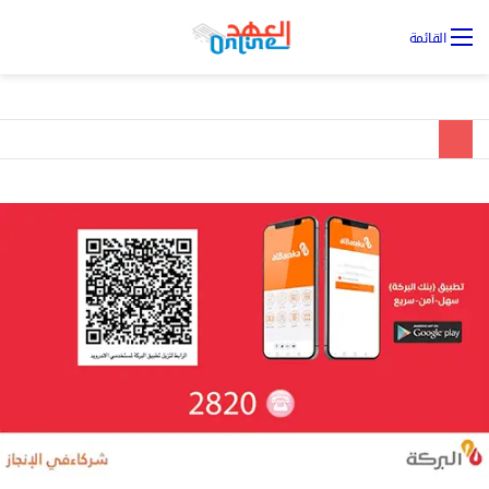
تس
القائمة
ال