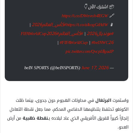
📦 اشترك الآن 👇
https://t.co/DWnvoh4EGW
🔗
📱
https://t.co/alkogGtHdW
#كأس_العالم2026
|
#مونديال2026
|
#كأس_العالم
#FIFAWorldCup2026
|
#FIFAWorldCup
|
#beINWC26
pic.twitter.com/QvcpI8gudP
June 17, 2026
— beIN SPORTS (@beINSPORTS)
واستمرت
البرتغال
في محاولات الهجوم دون جدوى، بينما ظلت
الكونغو تحتفظ بتنظيمها الدفاعي المحكم، مما جعل نقطة التعادل
إنجازاً كبيراً للفريق الأفريقي الذي عاد لبلاده بـ
نقطة ذهبية
من أرض
العدو.