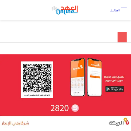
تس
القائمة
ال