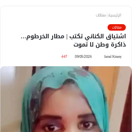
الرئيسية
|
مقالات
مقالات
اشتياق الكناني تكتب | مطار الخرطوم…
ذاكرة وطن لا تموت
Jamal Kinany
أ
09/05/2026
447
ر
س
ل
ب
ر
ي
د
ا
إ
ل