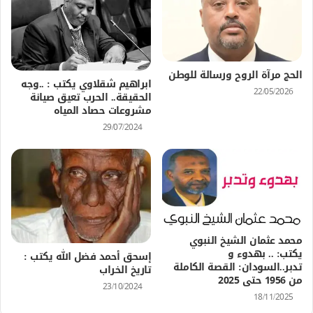
الحج مرآة الروح ورسالة للوطن
ابراهيم شقلاوي يكتب : ..وجه
22/05/2026
الحقيقة.. الحرب تعيق صيانة
مشروعات حصاد المياه
29/07/2024
محمد عثمان الشيخ النبوي
يكتب: .. بهدوء و
إسحق أحمد فضل الله يكتب :
تدبر..السودان: القصة الكاملة
تاريخ الخراب
من 1956 حتى 2025
23/10/2024
18/11/2025