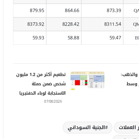
879.95
864.66
873.39
Q
8373.92
8228.42
8311.54
QM
59.93
58.88
59.47
E
والذهب:
تطعيم أكثر من 1.2 مليون
ر وسط
شخص ضمن حملة
الاستجابة لوباء الدفتيريا
07/08/2026
 العملات
الجنية السوداني