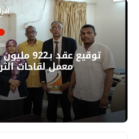
و
ع
أقرأ
ك
ا
ل
و
ي
ب
026
توقيع عقد ب
معمل لقاحات الثرو
07/08/2026
توقيع عقد بـ922 مليون جنيه لإعادة تأهيل كهرباء معمل لقاحات الثروة الحيوانية بسوبا
07/08/2026