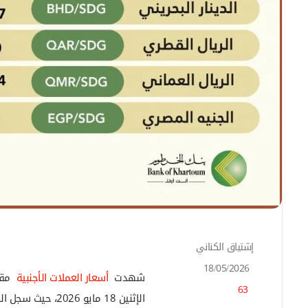
إشتياق الكناني
أ
ر
18/05/2026
س
شهدت
أسعار العملات الأجنبية
مقا
63
ل
الإثنين 18 مايو 2026، حيث سجل الدولار الأمريكي 3193.78 جنيه للبيع، بينما واصلت
ب