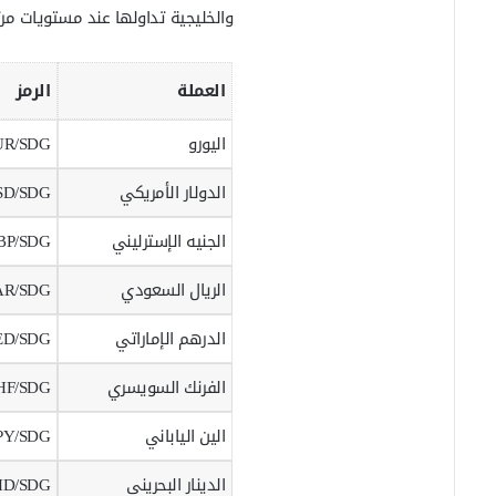
والخليجية تداولها عند مستويات مر
ر
ي
د
ا
العملة
الرمز
إ
ل
اليورو
UR/SDG
ك
ت
الدولار الأمريكي
SD/SDG
ر
و
الجنيه الإسترليني
BP/SDG
ن
ي
الريال السعودي
AR/SDG
ا
الدرهم الإماراتي
ED/SDG
الفرنك السويسري
HF/SDG
الين الياباني
PY/SDG
الدينار البحريني
HD/SDG