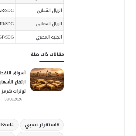
الريال القطري
AR/SDG
الريال العماني
R/SDG
الجنيه المصري
GP/SDG
مقالات ذات صلة
أسواق النفط 
ارتفاع الأسعا
توترات هرمز
08/08/2026
استقرار نسبي
اسعار