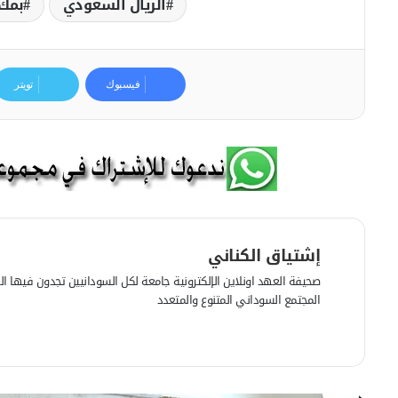
الريال السعودي
بمك
فيسبوك
تويتر
إشتياق الكناني
صحيفة العهد اونلاين الإلكترونية جامعة لكل السودانيين تجدون فيها الرأي
المجتمع السوداني المتنوع والمتعدد
ف
ي
م
س
و
ب
ق