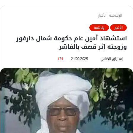
الرئيسية
|
الأخبار
الأخبار
وثائقية
استشهاد أمين عام حكومة شمال دارفور
وزوجته إثر قصف بالفاشر
إشتياق الكناني
أ
21/09/2025
174
ر
س
ل
ب
ر
ي
د
ا
إ
ل