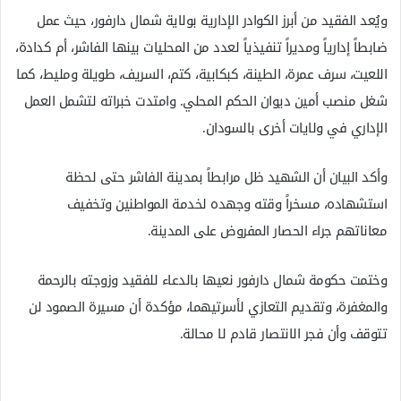
ويُعد الفقيد من أبرز الكوادر الإدارية بولاية شمال دارفور، حيث عمل
ضابطاً إدارياً ومديراً تنفيذياً لعدد من المحليات بينها الفاشر، أم كدادة،
اللعيت، سرف عمرة، الطينة، كبكابية، كتم، السريف، طويلة ومليط، كما
شغل منصب أمين ديوان الحكم المحلي. وامتدت خبراته لتشمل العمل
الإداري في ولايات أخرى بالسودان.
وأكد البيان أن الشهيد ظل مرابطاً بمدينة الفاشر حتى لحظة
استشهاده، مسخراً وقته وجهده لخدمة المواطنين وتخفيف
معاناتهم جراء الحصار المفروض على المدينة.
وختمت حكومة شمال دارفور نعيها بالدعاء للفقيد وزوجته بالرحمة
والمغفرة، وتقديم التعازي لأسرتيهما، مؤكدة أن مسيرة الصمود لن
تتوقف وأن فجر الانتصار قادم لا محالة.