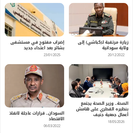
زيارة مرتقبة لـ(كباشي) إلى
إضراب مفتوح في مستشفى
ولاية سودانية
بشائر بعد اعتداء جديد
23/01/2025
20/12/2022
الصحة.. وزير الصحة يجتمع
بنظيره القطري على هامش
السودان.. قرارات عاجلة لانقاذ
أعمال جمعية جنيف
الاقتصاد
18/05/2026
06/03/2022