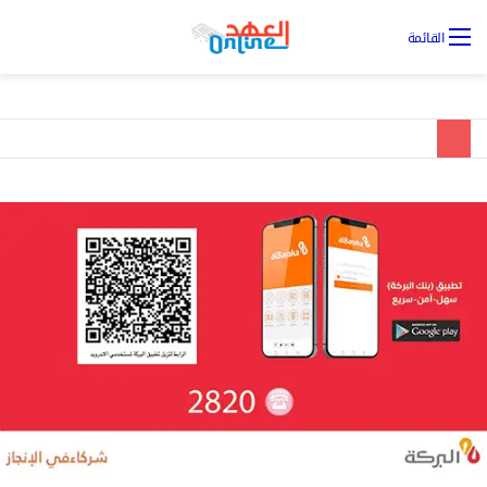
تس
القائمة
ال