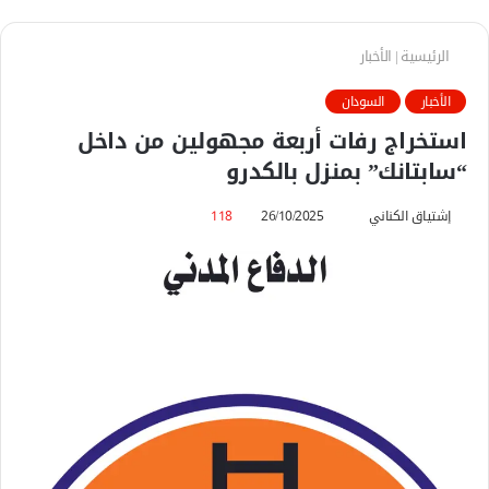
الرئيسية
|
الأخبار
الأخبار
السودان
استخراج رفات أربعة مجهولين من داخل
“سابتانك” بمنزل بالكدرو
إشتياق الكناني
أ
26/10/2025
118
ر
س
ل
ب
ر
ي
د
ا
إ
ل