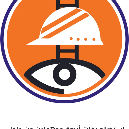
ك
ت
ر
و
ن
ي
ا