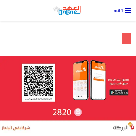
تس
القائمة
ال