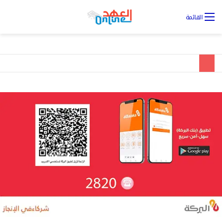
تس
القائمة
ال