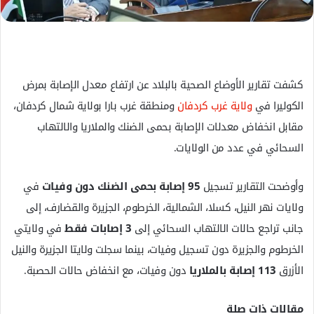
ل
ك
ت
ر
كشفت تقارير الأوضاع الصحية بالبلاد عن ارتفاع معدل الإصابة بمرض
و
ن
الكوليرا في
ولاية غرب كردفان
ومنطقة غرب بارا بولاية شمال كردفان،
ي
مقابل انخفاض معدلات الإصابة بحمى الضنك والملاريا والالتهاب
ا
السحائي في عدد من الولايات.
وأوضحت التقارير تسجيل
95 إصابة بحمى الضنك دون وفيات
في
ولايات نهر النيل، كسلا، الشمالية، الخرطوم، الجزيرة والقضارف، إلى
جانب تراجع حالات الالتهاب السحائي إلى
3 إصابات فقط
في ولايتي
الخرطوم والجزيرة دون تسجيل وفيات، بينما سجلت ولايتا الجزيرة والنيل
الأزرق
113 إصابة بالملاريا
دون وفيات، مع انخفاض حالات الحصبة.
مقالات ذات صلة