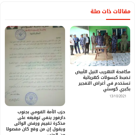
مقالات ذات صلة
مكافحة التهريب النيل الأبيض
تضبط كبسولات كهربائية
تستخدم في أغراض التفجير
بكبري كوستي
13/10/2021
حزب الأمة القومي بجنوب
دارفور ينفي توقيعه على
مذكرة تقييم ورفض الوالى
ويقول إن من وقع كان مفصولا
من الحزب