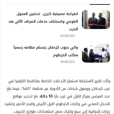
انفراجة مصرفية كبرى.. تدشين المحول
القومي واستئناف خدمات الصراف الآلي بعد
الحرب
06/08/2026
والي جنوب كردفان يتسلم مهامه رسمياً
بمكتب الخرطوم
06/08/2026
وأكد تقرير الاستجابة استمرار التدخلات الخاصة بمكافحة الكوليرا في
غرب كردفان، ووصول شحنات من الأدوية عبر منظمة “كافا”، فيما بلغ
عدد المرضى بمركز العزل في غرب بارا
55 حالة
، مع تحديد مواقع
للتدخل الصحي في ولايات الخرطوم، النيل الأبيض والبحر الأحمر، وتنفيذ
زيارات إشرافية إلى سبع ولايات ضمن استعدادات طوارئ الخريف.