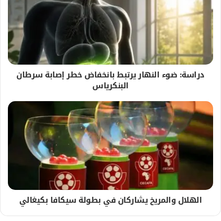
دراسة: ضوء النهار يرتبط بانخفاض خطر إصابة سرطان
البنكرياس
الهلال والمريخ يشاركان في بطولة سيكافا بكيغالي