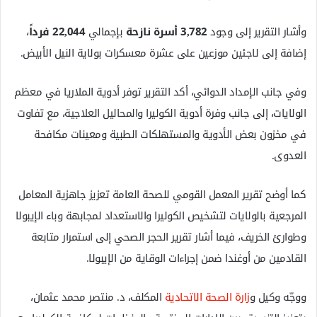
وأشار التقرير إلى وجود
3,782 أسرة نازحة
بإجمالي
22,044 فرداً
،
إضافة إلى لاجئين موزعين على عشرة معسكرات بولاية النيل الأبيض.
وفي جانب الإمداد الدوائي، أكد التقرير توفر أدوية الملاريا في معظم
الولايات، إلى جانب وفرة أدوية الكوليرا والمحاليل العلاجية، مع تفاوت
في مخزون بعض الأدوية والمستهلكات الطبية ومعينات مكافحة
العدوى.
كما أوضح تقرير المعمل القومي للصحة العامة تعزيز جاهزية المعامل
المرجعية بالولايات لتشخيص الكوليرا والاستعداد لمجابهة وباء الإيبولا
وطوارئ الخريف، فيما أشار تقرير الحجر الصحي إلى استمرار متابعة
القادمين من أوغندا ضمن إجراءات الوقاية من الإيبولا.
ووجّه وكيل و
زارة الصحة الاتحادية
المكلف، د. منتصر محمد عثمان،