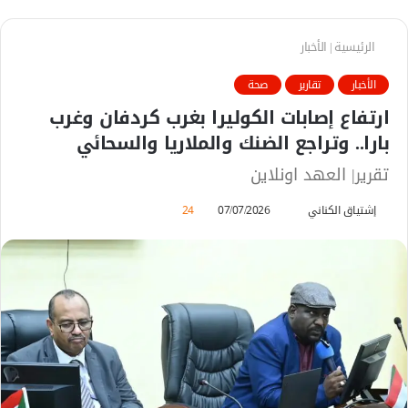
الرئيسية
|
الأخبار
الأخبار
تقارير
صحة
ارتفاع إصابات الكوليرا بغرب كردفان وغرب
بارا.. وتراجع الضنك والملاريا والسحائي
تقرير| العهد اونلاين
إشتياق الكناني
أ
07/07/2026
24
ر
س
ل
ب
ر
ي
د
ا
إ