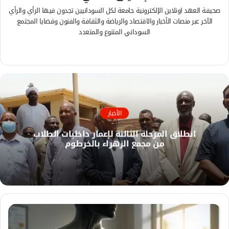
صحيفة العهد اونلاين الإلكترونية جامعة لكل السودانيين تجدون فيها الرأي والرأي
الآخر عبر منصات الأخبار والاقتصاد والرياضة والثقافة والفنون وقضايا المجتمع
السوداني المتنوع والمتعدد
ف
ي
م
س
و
ب
ق
و
ع
ك
ا
الأخبار
ل
انطلاق المرحلة الثالثة لإعمار داخليات الطلاب
و
من مجمع الزهراء بالخرطوم
ي
ب