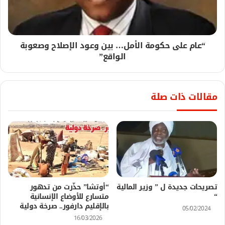
“عام على حكومة الأمل… بين وعود الإصلاح وصعوبة
الواقع”
مقالات ذات صلة
تصريحات جديدة ل ” وزير المالية
“أوتشا” حذّرت من تدهور
“
متسارع للأوضاع الإنسانية
بالإقليم دارفور.. صرخة دولية
05/02/2024
16/03/2026