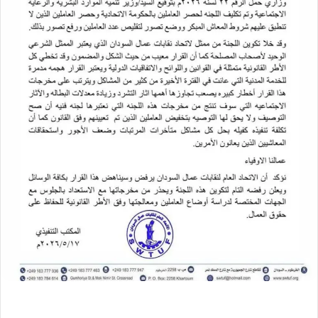
ل
ك
ت
ر
و
ن
ي
ا