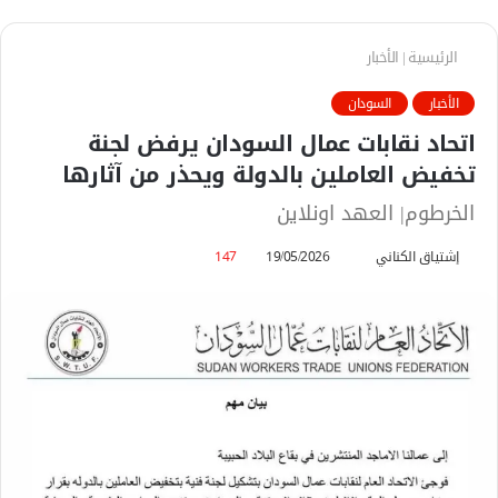
الرئيسية
|
الأخبار
الأخبار
السودان
اتحاد نقابات عمال السودان يرفض لجنة
تخفيض العاملين بالدولة ويحذر من آثارها
الخرطوم| العهد اونلاين
إشتياق الكناني
أ
19/05/2026
147
ر
س
ل
ب
ر
ي
د
ا
إ