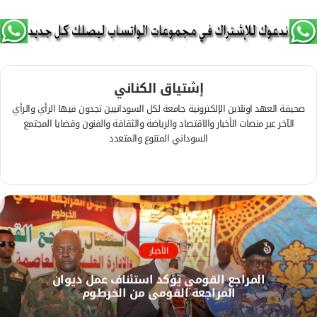
إشتياق الكناني
صحيفة العهد اونلاين الإلكترونية جامعة لكل السودانيين تجدون فيها الرأي والرأي
الآخر عبر منصات الأخبار والاقتصاد والرياضة والثقافة والفنون وقضايا المجتمع
السوداني المتنوع والمتعدد
ف
ي
م
س
و
ب
ق
و
ع
ك
ا
الأخبار
ل
المراجع القومي يؤكد استئناف عمل ديوان
و
المراجعة القومي من الخرطوم
ي
ب