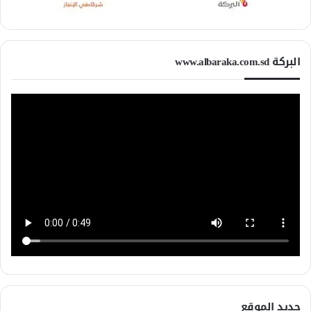
البركة www.albaraka.com.sd
جديد الموقع