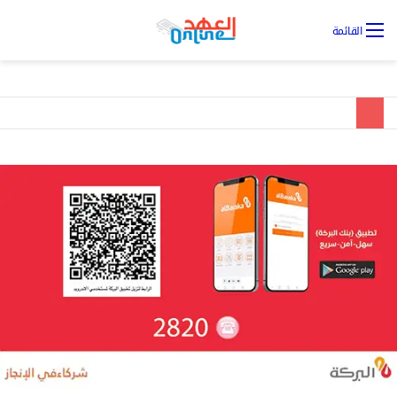
تس
القائمة
ال