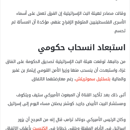
وقالت مصادر لهيئة البث الإسرائيلية إن الفرق تعمل على أسماء
الأسرى الفلسطينيين المتوقع الإفراج عنهم، مؤكدة أن المسألة لم
تحسم.
استبعاد انسحاب حكومي
من جانبها، توقعت هيئة البث الإسرائيلية تصديق الحكومة على اتفاق
غزة، واستبعدت أن ينسحب منها وزيرا الأمن القومي إيتمار بن غفير
والمالية
بتسلئيل سموتريتش
، رغم معارضتهما الاتفاق.
أتى ذلك بعد تأكيد القناة أن المبعوث الأميركي ستيف ويتكوف
ومستشار البيت الأبيض جاريد كوشنر يصلان مساء اليوم إلى إسرائيل.
وكان الرئيس الأميركي دونالد ترامب قال إنه من المرجح أن يزور
إسرائيل في الأيام المقبلة ويلقي خطابا في
الكنيست
بأعقاب الاتفاق