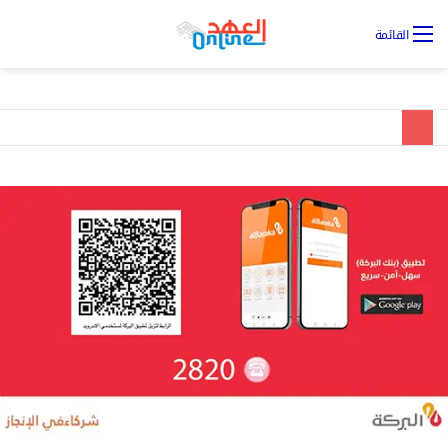
تس
القائمة
ال