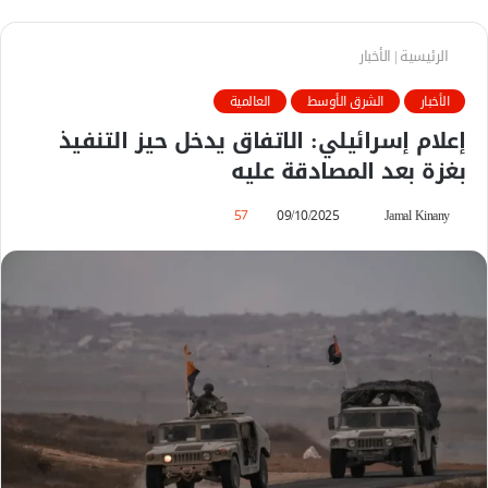
الرئيسية
|
الأخبار
الأخبار
الشرق الأوسط
العالمية
إعلام إسرائيلي: الاتفاق يدخل حيز التنفيذ
بغزة بعد المصادقة عليه
Jamal Kinany
أ
09/10/2025
57
ر
س
ل
ب
ر
ي
د
ا
إ
ل