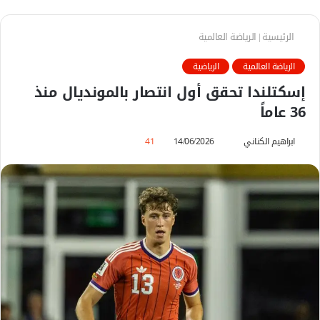
الرئيسية
|
الرياضة العالمية
الرياضة العالمية
الرياضية
إسكتلندا تحقق أول انتصار بالمونديال منذ
36 عاماً
ابراهيم الكناني
أ
14/06/2026
41
ر
س
ل
ب
ر
ي
د
ا
إ
ل