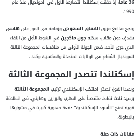
36 عاماً
، إذ حققت إسكتلندا انتصارها الأول في المونديال منذ عام
1990.
ونجح مدافع فريق
الاتفاق السعودي
ورفاقه في الفوز على
هايتي
بهدفٍ دون مقابل، سجّله
جون ماكجين
في الشوط الأول من اللقاء
الذي جرى الأحد، ضمن الجولة الأولى من منافسات المجموعة الثالثة
للمونديال المُقام في الولايات المتحدة والمكسيك وكندا.
إسكتلندا تتصدر المجموعة الثالثة
وبهذا الفوز، تصدّر المنتخب الإسكتلندي ترتيب
المجموعة الثالثة
برصيد ثلاث نقاط، متقدماً على المغرب والبرازيل وهايتي، في انطلاقة
قوية تمنح “الأسود الإسكتلندية” دفعة معنوية كبيرة في مشوارها
بالبطولة.
مقالات ذات صلة