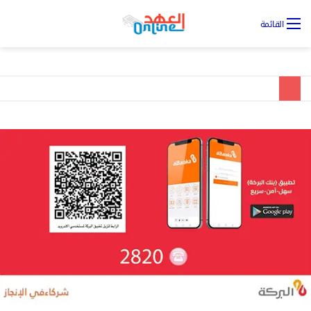
تس
القائمة
ال