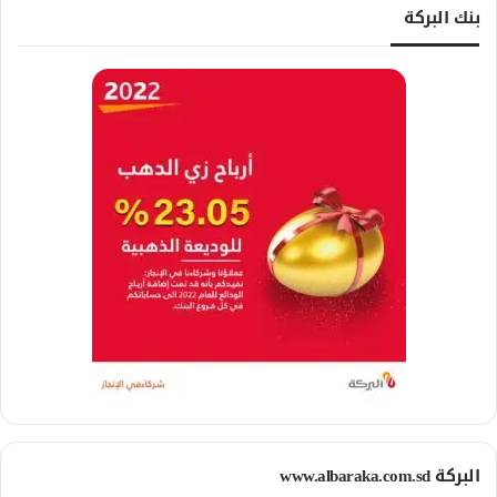
بنك البركة
البركة www.albaraka.com.sd