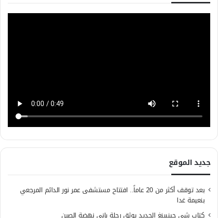
جديد الموقع
بعد توقف أكثر من 20 عاماً.. افتتاح مستشفى عمر نور الدائم المرجعي
بنعيمة غدا
كتاب شي جينبينغ الجديد يوثق رحلة باني نهضة الصين