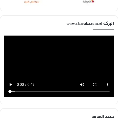
البركة www.albaraka.com.sd
جديد الموقع