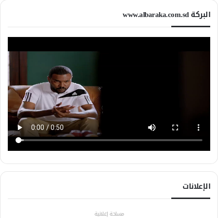
البركة www.albaraka.com.sd
الإعلانات
مساحة إعلانية