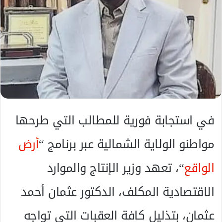
ا
إ
ل
ك
ت
ر
و
ن
ي
ا
​في استجابة فورية للمطالب التي طرحها
مواطنو الولاية الشمالية عبر برنامج “
أرض
الواقع
“، تعهد وزير الإنتاج والموارد
الاقتصادية المكلف، الدكتور عثمان أحمد
عثمان، بتذليل كافة العقبات التي تواجه