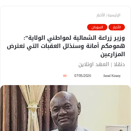
الرئيسية
|
الأخبار
الأخبار
السودان
​وزير زراعة الشمالية لمواطني الولاية”:
همومكم أمانة وسنذلل العقبات التي تعترض
المزارعين
دنقلا | العهد اونلاين
Jamal Kinany
أ
07/05/2026
44
ر
س
ل
ب
ر
ي
د