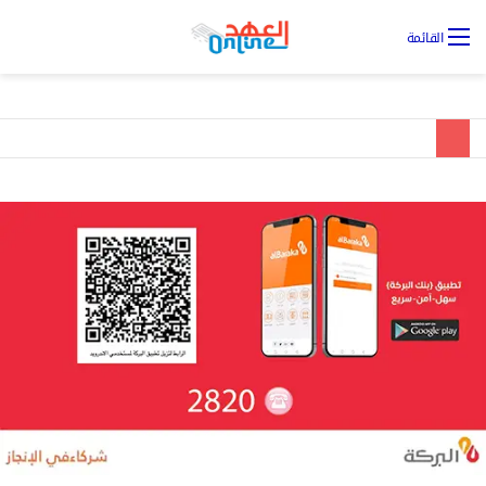
تس
القائمة
ال