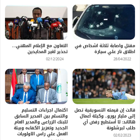
مقتل واصابة ثلاثة اشخاص في
التعاون مع الإعلام المهني…
اطلاق نار علي سيارة
تحذير لغير المحايدين
02/12/2024
28/04/2022
قالت إن قيمته التسويقية تصل
اكتمال اجراءات التسليم
إلى مليار يورو.. وكيلة أعمال
والتسلم بين المدير السابق
هالاند: لا أستطيع رفض أي
للبنك الزراعى والمدير العام
طلب لبرشلونة
الجديد وتعزيز الكفاءه وبيئة
العمل علي راس الاولويات
02/02/2023