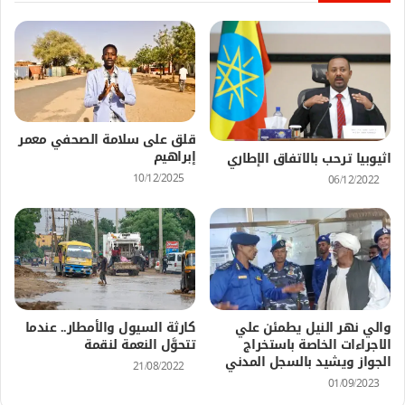
قلق على سلامة الصحفي معمر
إبراهيم
اثيوبيا ترحب بالاتفاق الإطاري
10/12/2025
06/12/2022
والي نهر النيل يطمئن علي
كارثة السيول والأمطار.. عندما
الاجراءات الخاصة باستخراج
تتحوَّل النعمة لنقمة
الجواز ويشيد بالسجل المدني
21/08/2022
01/09/2023