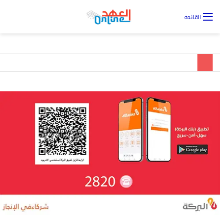
تس
القائمة
ال