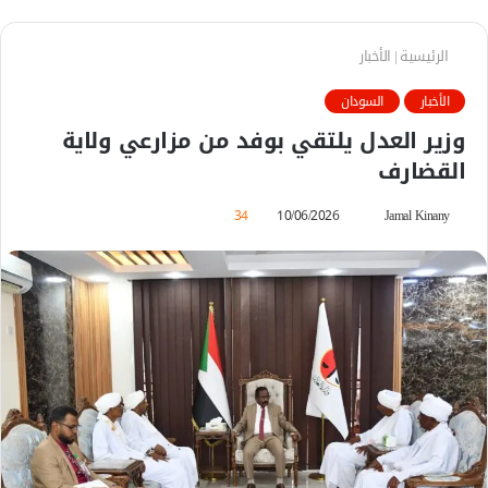
الرئيسية
|
الأخبار
الأخبار
السودان
وزير العدل يلتقي بوفد من مزارعي ولاية
القضارف
Jamal Kinany
أ
10/06/2026
34
ر
س
ل
ب
ر
ي
د
ا
إ
ل