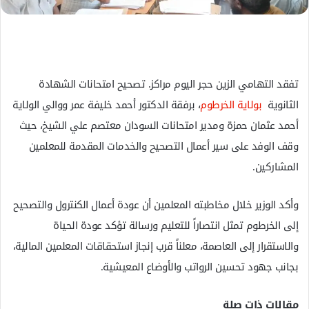
ل
ك
ت
ر
و
تفقد التهامي الزين حجر اليوم مراكز. تصحيح امتحانات الشهادة
ن
الثانوية
بولاية الخرطوم
، برفقة الدكتور أحمد خليفة عمر ووالي الولاية
ي
أحمد عثمان حمزة ومدير امتحانات السودان معتصم علي الشيخ، حيث
ا
وقف الوفد على سير أعمال التصحيح والخدمات المقدمة للمعلمين
المشاركين.
وأكد الوزير خلال مخاطبته المعلمين أن عودة أعمال الكنترول والتصحيح
إلى الخرطوم تمثل انتصاراً للتعليم ورسالة تؤكد عودة الحياة
والاستقرار إلى العاصمة، معلناً قرب إنجاز استحقاقات المعلمين المالية،
بجانب جهود تحسين الرواتب والأوضاع المعيشية.
مقالات ذات صلة