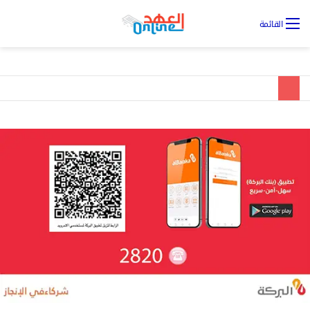
تس
القائمة
ال