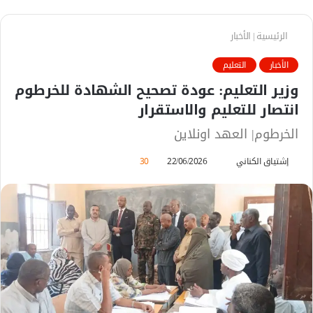
الرئيسية
|
الأخبار
الأخبار
التعليم
وزير التعليم: عودة تصحيح الشهادة للخرطوم
انتصار للتعليم والاستقرار
الخرطوم| العهد اونلاين
إشتياق الكناني
أ
22/06/2026
30
ر
س
ل
ب
ر
ي
د
ا
إ