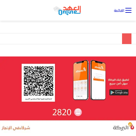
تس
القائمة
ال