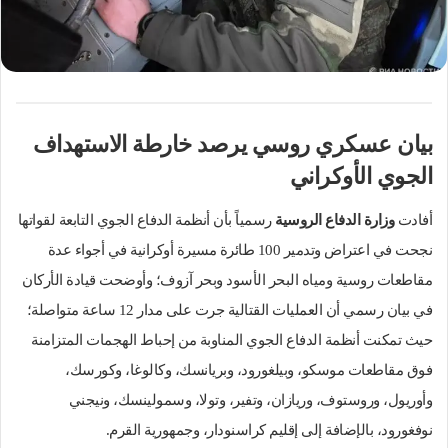
ك
ت
ر
و
ن
ي
بيان عسكري روسي يرصد خارطة الاستهداف
ا
الجوي الأوكراني
أفادت
وزارة الدفاع الروسية
رسمياً بأن أنظمة الدفاع الجوي التابعة لقواتها
نجحت في اعتراض وتدمير 100 طائرة مسيرة أوكرانية في أجواء عدة
مقاطعات روسية ومياه البحر الأسود وبحر آزوف؛ وأوضحت قيادة الأركان
في بيان رسمي أن العمليات القتالية جرت على مدار 12 ساعة متواصلة؛
حيث تمكنت أنظمة الدفاع الجوي المناوبة من إحباط الهجمات المتزامنة
فوق مقاطعات موسكو، وبيلغورود، وبريانسك، وكالوغا، وكورسك،
وأوريول، وروستوف، وريازان، وتفير، وتولا، وسمولينسك، ونيجني
نوفغورود، بالإضافة إلى إقليم كراسنودار، وجمهورية القرم.