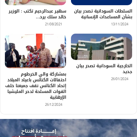
السلطات السودانية تصدر بيان
سهير عبدالرحيم تكتب : الوزير
بشأن المساعدات الإنسانية
خالد سلك يرد…
13/11/2024
21/08/2021
الخارجية السودانية تصدر بيان
جديد
بمشاركة والي الخرطوم
26/01/2024
احتفالات الكنائس باعياد الميلاد
إتحاد الكنائس نقف جميعنا خلف
القوات المسلحة لدحر المليشيا
الإرهابية
26/12/2024