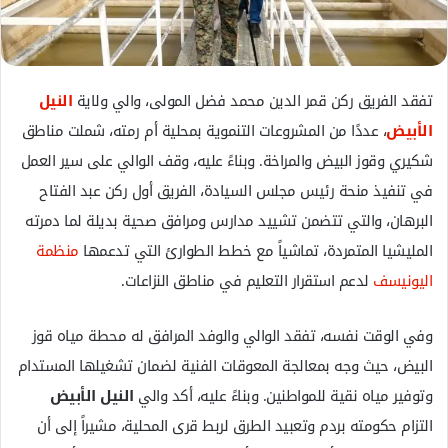
ل
ك
ت
ر
تفقد الفريق ركن قمر الدين محمد فضل المولى، والي ولاية
النيل
و
الأبيض
، عددًا من المشروعات التنموية بمحلية أم رمته، شملت مناطق
ن
شكيري وقوز البيض والمراخة. وبناءً عليه، وقف الوالي على سير العمل
ي
في تنفيذ منحة رئيس مجلس السيادة، الفريق أول ركن عبد الفتاح
ا
البرهان، والتي تتضمن تشييد مدارس ومرافق صحية بديلة لما دمرته
المليشيا المتمردة، تماشياً مع خطط الطوارئ التي تدعمها
منظمة
اليونيسف
لدعم استقرار التعليم في مناطق النزاعات.
وفي الوقت نفسه، تفقد الوالي والوفد المرافق له محطة مياه قوز
البيض، حيث وجه بمعالجة المعوقات الفنية لضمان تشغيلها المستدام
وتوفير مياه نقية للمواطنين. وبناءً عليه، أكد والي
النيل الأبيض
التزام حكومته بردم وتعبيد الطرق لربط قرى المحلية، مشيراً إلى أن