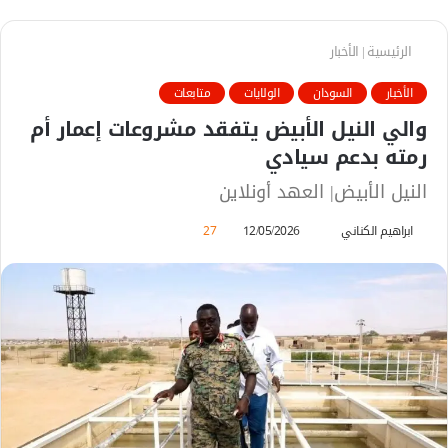
الرئيسية
|
الأخبار
الأخبار
السودان
الولايات
متابعات
والي النيل الأبيض يتفقد مشروعات إعمار أم
رمته بدعم سيادي
النيل الأبيض| العهد أونلاين
ابراهيم الكناني
أ
12/05/2026
27
ر
س
ل
ب
ر
ي
د
ا
إ