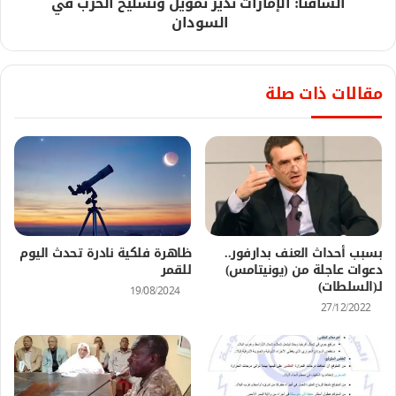
السافنا: الإمارات تدير تمويل وتسليح الحرب في
السودان
مقالات ذات صلة
بسبب أحداث العنف بدارفور..
ظاهرة فلكية نادرة تحدث اليوم
دعوات عاجلة من (يونيتامس)
للقمر
لـ(السلطات)
19/08/2024
27/12/2022