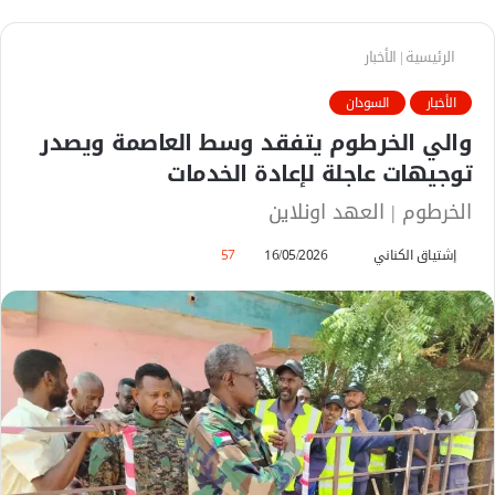
الرئيسية
|
الأخبار
الأخبار
السودان
والي الخرطوم يتفقد وسط العاصمة ويصدر
توجيهات عاجلة لإعادة الخدمات
الخرطوم | العهد اونلاين
إشتياق الكناني
أ
16/05/2026
57
ر
س
ل
ب
ر
ي
د
ا
إ