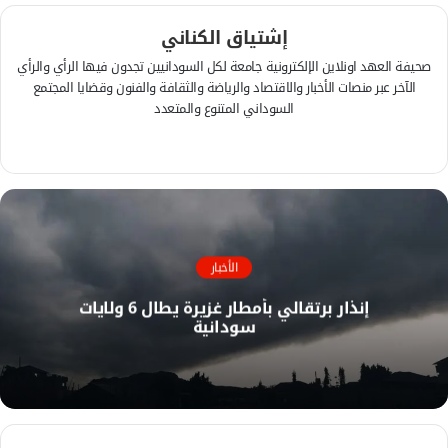
إشتياق الكناني
صحيفة العهد اونلاين الإلكترونية جامعة لكل السودانيين تجدون فيها الرأي والرأي
الآخر عبر منصات الأخبار والاقتصاد والرياضة والثقافة والفنون وقضايا المجتمع
السوداني المتنوع والمتعدد
ف
ي
م
س
و
ب
ق
و
ع
ك
ا
الأخبار
ل
إنذار برتقالي بأمطار غزيرة يطال 6 ولايات
و
سودانية
ي
ب