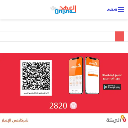
تس
القائمة
ال