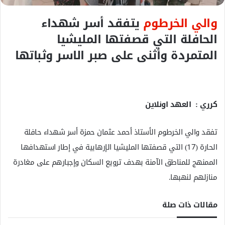
ل
والي الخرطوم
يتفقد أسر شهداء
ك
ت
الحافلة التي قصفتها المليشيا
ر
المتمردة وأثنى على صبر الاسر وثباتها
و
ن
ي
ا
كرري : العهد اونلاين
تفقد والي الخرطوم الأستاذ أحمد عثمان حمزة أسر شهداء حافلة
الحارة (17) التي قصفتها المليشيا الإرهابية في إطار استهدافها
الممنهج للمناطق الآمنة بهدف ترويع السكان وإجبارهم على مغادرة
منازلهم لنهبها.
مقالات ذات صلة