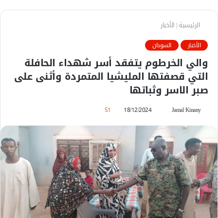
الرئيسية
|
الأخبار
الأخبار
السودان
والي الخرطوم يتفقد أسر شهداء الحافلة
التي قصفتها المليشيا المتمردة وأثنى على
صبر الاسر وثباتها
Jamal Kinany
أ
18/12/2024
51
ر
س
ل
ب
ر
ي
د
ا
إ