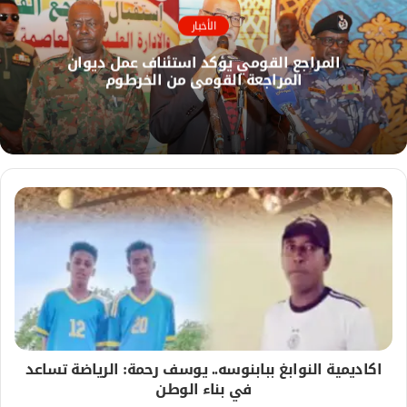
ك
ا
الأخبار
ل
المراجع القومي يؤكد استئناف عمل ديوان
و
المراجعة القومي من الخرطوم
ي
ب
اكاديمية النوابغ ببابنوسه.. يوسف رحمة: الرياضة تساعد
في بناء الوطن