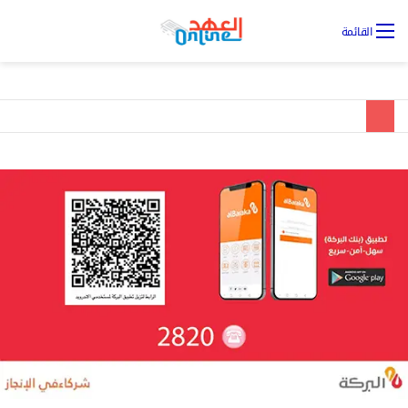
تس
القائمة
ال