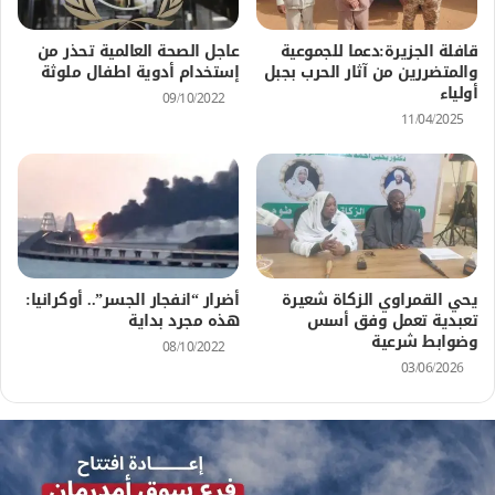
قافلة الجزيرة:دعما للجموعية
عاجل الصحة العالمية تحذر من
والمتضررين من آثار الحرب بجبل
إستخدام أدوية اطفال ملوثة
أولياء
09/10/2022
11/04/2025
يحي القمراوي الزكاة شعيرة
أضرار “انفجار الجسر”.. أوكرانيا:
تعبدية تعمل وفق أسس
هذه مجرد بداية
وضوابط شرعية
08/10/2022
03/06/2026