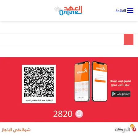
تس
القائمة
ال