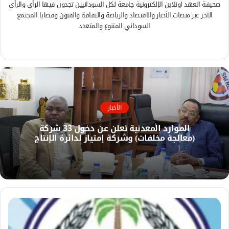
صحيفة العهد اونلاين الإلكترونية جامعة لكل السودانيين تجدون فيها الرأي والرأي
الآخر عبر منصات الأخبار والاقتصاد والرياضة والثقافة والفنون وقضايا المجتمع
السوداني المتنوع والمتعدد
ف
ي
م
س
و
ب
ق
و
ع
ك
ا
الأخبار
ل
الموارد المعدنية تعلن عن دخول 33 شركة
و
(معالجة مخلفات) وشركة إمتياز لدائرة الإنتاج
ي
ب