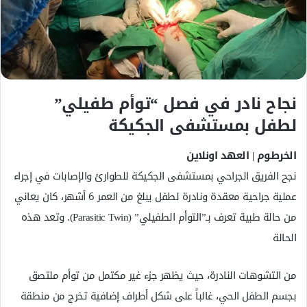
ك
ت
ر
و
ن
ي
نجاح نادر في فصل “توأم طفيلي”
ا
لطفل بمستشفى الجكيكة
الخرطوم | العهد اونلاين
نجح الفريق الجراحي بمستشفى الجكيكة للطوارئ والإصابات في إجراء
عملية جراحية معقدة ونادرة لطفل يبلغ من العمر 6 أشهر، كان يعاني
من حالة طبية تعرف بـ”التوأم الطفيلي” (Parasitic Twin). وتعد هذه
الحالة
من التشوهات النادرة، حيث يظهر جزء غير مكتمل من توأم ملتصق
بجسم الطفل الحي، غالباً على شكل أطراف إضافية تخرج من منطقة