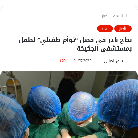
الرئيسية
|
الأخبار
الأخبار
صحة
نجاح نادر في فصل “توأم طفيلي” لطفل
بمستشفى الجكيكة
إشتياق الكناني
أ
01/07/2025
120
ر
س
ل
ب
ر
ي
د
ا
إ
ل