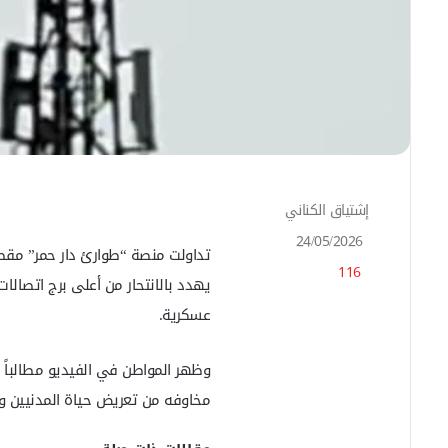
إشتياق الكناني
أ
ر
24/05/2026
س
تداولت منصة “طوارئ دار حمر” مقط
116
ل
يهدد بالانتحار من أعلى برج اتصالات
ب
عسكرية.
ر
ي
د
وظهر المواطن في الفيديو مطالباً بخ
ا
إ
مخاوفه من تعريض حياة المدنيين وا
ل
ك