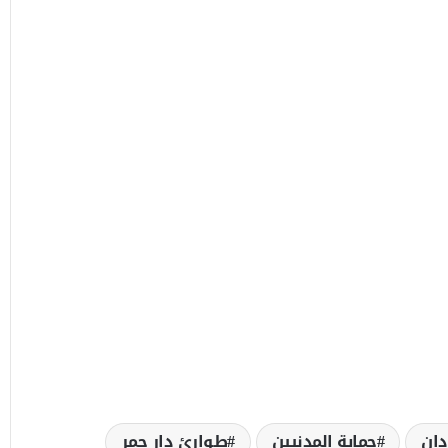
ان
حماية المدنيين
طوارئ دار حمر