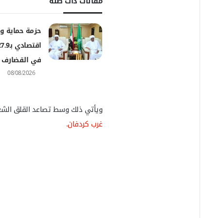
مقالات ذات صلة
ت
ر
و
حزمة حماية و
ن
ي
ا
في القضارف
08/08/2026
ويأتي ذلك وسط تصاعد القلق الشعبي
غرب كردفان.