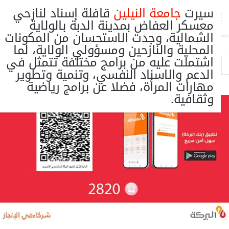
سيرت
جامعة النيلين
قافلة إسناد لنازحي
تس
القائمة
معسكر العفاض بمدينة الدبة بالولاية
ال
الشمالية، وجدت الاستحسان من المكونات
المحلية والنازحين ومسؤولي الولاية، لما
اشتملت عليه من برامج مختلفة تتمثل في
الدعم والاسناد النفسي، وتنمية وتطوير
مهارات المرأة، فضلا عن برامج رياضية
وثقافية.