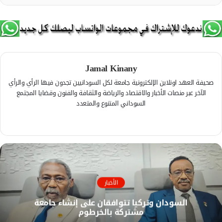
Jamal Kinany
صحيفة العهد اونلاين الإلكترونية جامعة لكل السودانيين تجدون فيها الرأي والرأي
الآخر عبر منصات الأخبار والاقتصاد والرياضة والثقافة والفنون وقضايا المجتمع
السوداني المتنوع والمتعدد
ف
ي
م
س
و
ب
ق
و
ع
ك
ا
الأخبار
ل
السودان وتركيا تتوافقان على إنشاء جامعة
و
مشتركة بالخرطوم
ي