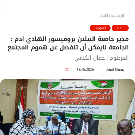
الرئيسية
|
الأخبار
الأخبار
السودان
مدير جامعة النيلين بروفيسور الهادي ادم :
الجامعة لايمكن أن تنفصل عن هموم المجتمع
الخرطوم | جمال الكناني
Jamal Kinany
أ
15/05/2026
70
ر
س
ل
ب
ر
ي
د
ا
إ