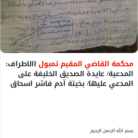
ل
ك
ت
ر
و
ن
ي
ا
محكمة القاضي المقيم تمبول
االاطراف:
المدعية/ عايدة الصديق الخليفة على
المدعي عليها/ بخيتة آدم فاشر اسحاق
بسم الله الرحمن الرحيم