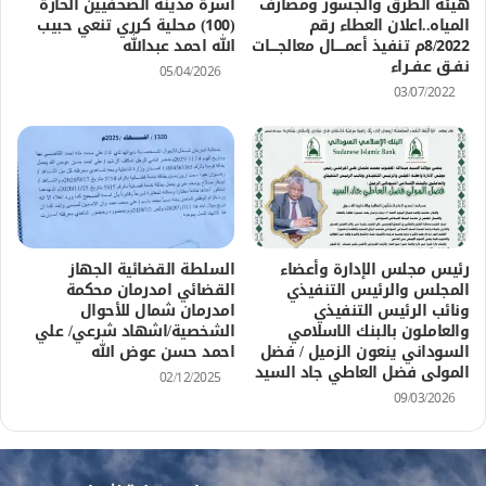
هيئة الطرق والجسور ومصارف
اسرة مدينة الصحفيين الحارة
المياه..اعلان العطاء رقم
(100) محلية كرري تنعي حبيب
8/2022م تنفيذ أعمــــــال معالجـــــات
الله احمد عبدالله
نفــق عفــراء
05/04/2026
03/07/2022
رئيس مجلس الإدارة وأعضاء
السلطة القضائية الجهاز
المجلس والرئيس التنفيذي
القضائي امدرمان محكمة
ونائب الرئيس التنفيذي
امدرمان شمال للأحوال
والعاملون بالبنك الاسلامي
الشخصية/اشهاد شرعي/ علي
السوداني ينعون الزميل / فضل
احمد حسن عوض الله
المولى فضل العاطي جاد السيد
02/12/2025
09/03/2026