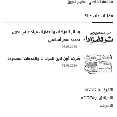
محكمة القاضي المقيم تمبول
مقالات ذات صلة
بشائر للمزادات والعقارات مزاد علني بدون
تحديد سعر أساسي
05/08/2026
شركة أون لاين للمزادات والخدمات المحدودة
03/08/2026
التاريخ: ٢٣/٧/٢٠٢٥م
النمرة: ق م/١٣/٢٠٢٥م
الاطراف: