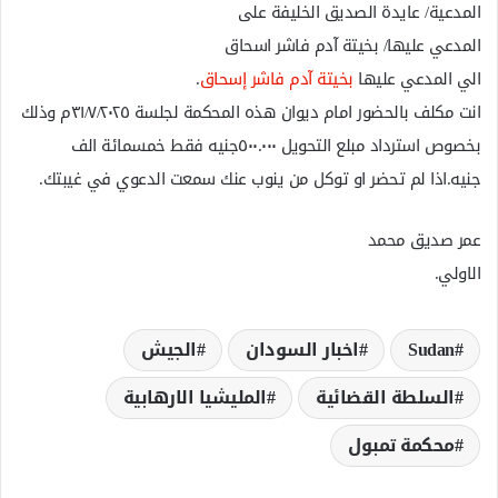
المدعية/ عايدة الصديق الخليفة على
المدعي عليها/ بخيتة آدم فاشر اسحاق
الي المدعي عليها
بخيتة آدم فاشر إسحاق
.
انت مكلف بالحضور امام ديوان هذه المحكمة لجلسة ٣١/٧/٢٠٢٥م وذلك
بخصوص استرداد مبلع التحويل ٥٠٠.٠٠٠جنيه فقط خمسمائة الف
جنيه.اذا لم تحضر او توكل من ينوب عنك سمعت الدعوي في غيبتك.
عمر صديق محمد
الاولي.
Sudan
اخبار السودان
الجيش
السلطة القضائية
المليشيا الارھابية
محكمة تمبول