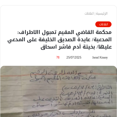
الرئيسية
|
اعلانات
اعلانات
محكمة القاضي المقيم تمبول االاطراف:
المدعية/ عايدة الصديق الخليفة على المدعي
عليها/ بخيتة آدم فاشر اسحاق
Jamal Kinany
أ
25/07/2025
78
ر
س
ل
ب
ر
ي
د
ا
إ