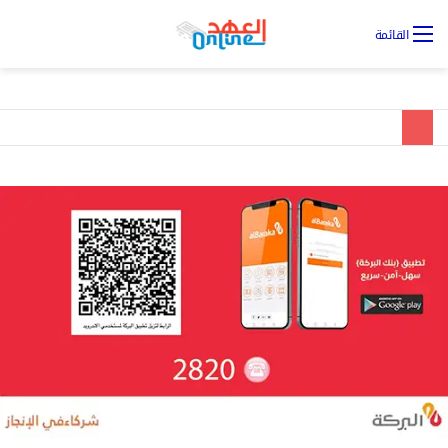
تس
القائمة
ال