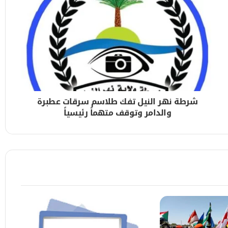
ة
كوة – الشوال بالطريق القومي
شرطة نهر النيل تفك طلاسم سرقات عطبرة
والدامر وتوقف متهماً رئيسياً
بالخرطوم
شهادة السودانية
مة للبلاد