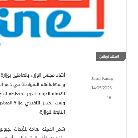
العهد اونلاين
أشاد مجلس الوزراء بالعاملين بوزارة
Jamal Kinany
أ
وإسهاماتهم المتواصلة في دعم الم
ر
14/05/2026
س
اهتمام الدولة بالدور المتعاظم ال
18
ل
وبعث المدير التنفيذي لوزارة المع
ب
ر
التابعة للوزارة،
ي
د
شمل الهيئة العامة للأبحاث الجيولو
ا
إ