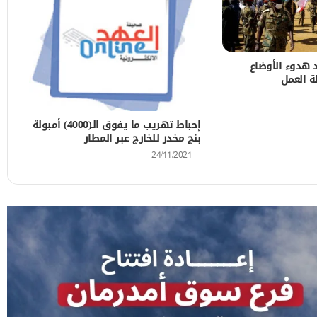
د هدوء الأوضاع
 والتعاون في الاستثمار مع الراي بوليمرية
ة العمل
إحباط تهريب ما يفوق الـ(4000) أمبولة
بنج مخدر للخارج عبر المطار
مس رحلات أسبوعياً
24/11/2021
ب وتبحث شراكة مع التنمية الاجتماعية
قتدر» للعيد الـ72