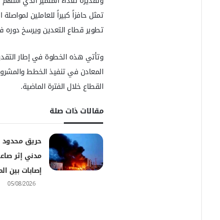
وتقديره للأداء المتميز الذي أسهم
ل
تمثل حافزاً كبيراً للعاملين لمواصلة
ك
ت
تطوير قطاع التعدين ويرسخ دوره ف
ر
و
وتأتي هذه الخطوة في إطار التقدير
ن
ي
المعادن في تنفيذ الخطط والمشروعات
ا
القطاع خلال الفترة الماضية.
مقالات ذات صلة
حريق محدود
مدني إثر صاعق
إصابات بين ال
05/08/2026