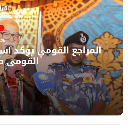
و
ع
أقرأ
ك
ا
ل
و
ي
ب
026
المراجع القومي يؤكد است
القومي م
05/08/2026
المراجع القومي يؤكد استئناف عمل ديوان المرا
05/08/2026