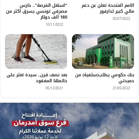
الامم المتحدة تعلن عن دعم
“استغل الفرصة”.. حارس
مالي كبير لدارفور
مصرفي تونسي يسرق أكثر من
180 ألف دولار
02/07/2022
10/11/2022
بنك حكومي يطلب(سلفية) من
بعد نصف قرن.. سيدة تعثر على
حميدتي
خاتمها المفقود
05/12/2021
21/05/2022