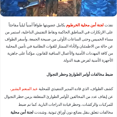
ل
ك
ت
ر
نفذت
لجنة أمن محلية الخرطوم
بكامل عضويتها طوافاً أمنياً ليلياً مفاجئاً
و
على الارتكازات في المناطق الحاكمة ونقاط التفتيش الداخلية، استمر من
ن
مساء الخميس وحتى الساعات الأولى من صبيحة الجمعة. وأسفر الطواف
ي
عن حالة من الاطمئنان والأداء الممتاز للقوات النظامية في تأمين المحلية
ا
من كافة المهددات الأمنية والأعمال المنافية للقانون، مؤكداً على جاهزية
الأجهزة الأمنية لفرض هيبة الدولة.
ضبط مخالفات أوامر الطوارئ وحظر التجوال
كشف الطواف، الذي قاده المدير التنفيذي للمحلية
عبد المنعم البشير،
عن إيقاف عدد من المخالفين لأوامر الطوارئ المتعلقة بزمن حظر التجوال
للمركبات والركشات، وحظر قيادة الدراجات النارية. كما تم ضبط
مخالفات تتعلق بنقل بضائع دون أوراق ثبوتية. وشددت
لجنة أمن محلية