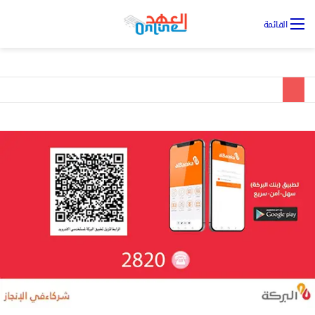
تس
القائمة
ال