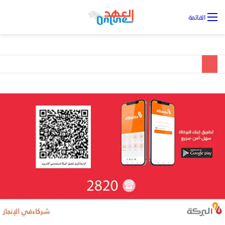
تس
القائمة
ال