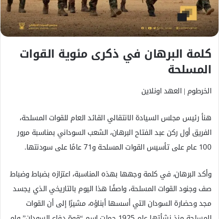
ك
ت
ر
و
كلمة البرهان في ذكرى مئوية القوات
ن
المسلحة
ي
ا
الخرطوم | العهد اونلاين
هنأ رئيس مجلس السيادة الانتقالي القائد العام للقوات المسلحة،
الفريق أول ركن عبد الفتاح البرهان، الشعب السوداني بمناسبة مرور
100 عام على تأسيس القوات المسلحة و71 عامًا على سودنتها.
وأكد البرهان، في كلمة وجهها بهذه المناسبة، اعتزازه بضباط وضباط
صف وجنود القوات المسلحة، واصفًا هذا اليوم بالتاريخي الذي يجسد
مجد وحضارة السودان التي أسسها أبناؤه، مشيرًا إلى أن القوات
المسلحة منذ نشأتها عام 1925 حملت اسم “قوة دفاع السودان” ولم