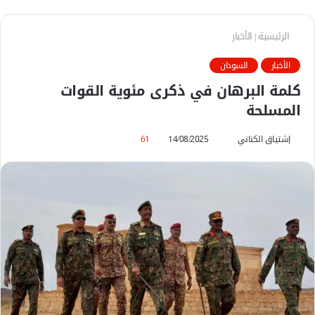
الرئيسية
|
الأخبار
الأخبار
السودان
كلمة البرهان في ذكرى مئوية القوات
المسلحة
إشتياق الكناني
أ
14/08/2025
61
ر
س
ل
ب
ر
ي
د
ا
إ
ل