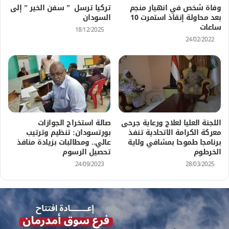
وفاة شخص في انهيار منجم
تركيا ترسل ” سفن الخير ” إلى
بعد محاولة إنقاذ استمرت 10
السودان
ساعات
18/12/2025
24/02/2022
اللجنة العليا لعلاج ورعاية جرحى
صالة استخراج الجوازات
معركة الكرامة الاتحادية تنفذ
بورتسودان: تنظيم وترتيب
برنامجا طموحا بمشافي ولاية
عالي.. ومطالبات بزيادة منافذ
الخرطوم
تحصيل الرسوم
24/09/2023
28/03/2025