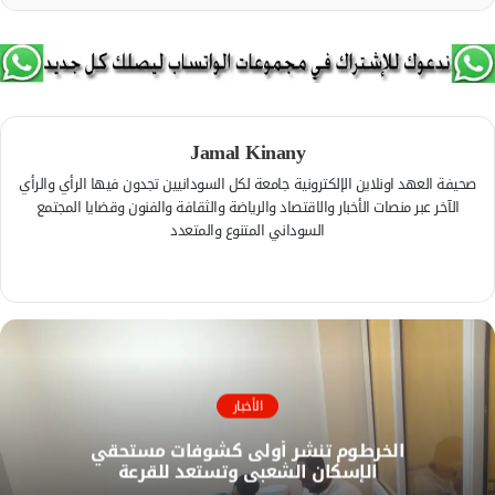
Jamal Kinany
صحيفة العهد اونلاين الإلكترونية جامعة لكل السودانيين تجدون فيها الرأي والرأي
الآخر عبر منصات الأخبار والاقتصاد والرياضة والثقافة والفنون وقضايا المجتمع
السوداني المتنوع والمتعدد
ف
ي
م
س
و
ب
ق
و
ع
ك
ا
الأخبار
ل
الخرطوم تنشر أولى كشوفات مستحقي
و
الإسكان الشعبي وتستعد للقرعة
ي