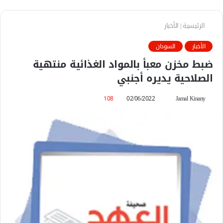
الرئيسية
|
الأخبار
الأخبار
السودان
ضبط مخزن معبأ بالمواد الغذائية منتهية
الصلاحية يديره أجنبي
Jamal Kinany
أ
02/06/2022
108
ر
س
ل
ب
ر
ي
د
ا
إ
ل