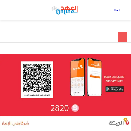
تس
القائمة
ال