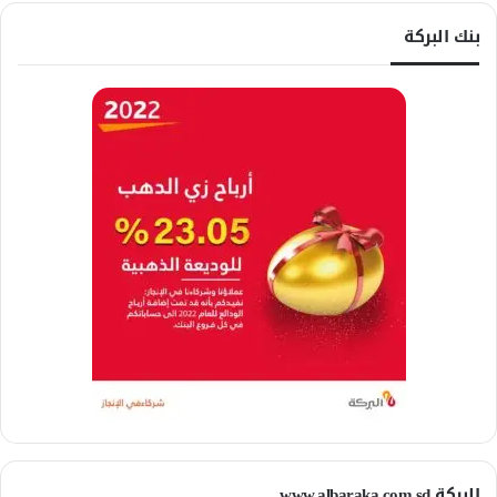
بنك البركة
البركة www.albaraka.com.sd