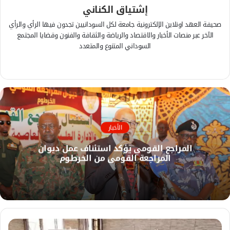
إشتياق الكناني
صحيفة العهد اونلاين الإلكترونية جامعة لكل السودانيين تجدون فيها الرأي والرأي
الآخر عبر منصات الأخبار والاقتصاد والرياضة والثقافة والفنون وقضايا المجتمع
السوداني المتنوع والمتعدد
ف
ي
م
س
و
ب
ق
و
ع
ك
ا
الأخبار
ل
المراجع القومي يؤكد استئناف عمل ديوان
و
المراجعة القومي من الخرطوم
ي
ب