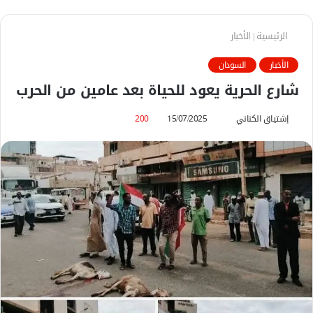
الرئيسية
|
الأخبار
الأخبار
السودان
شارع الحرية يعود للحياة بعد عامين من الحرب
إشتياق الكناني
أ
15/07/2025
200
ر
س
ل
ب
ر
ي
د
ا
إ
ل
ك