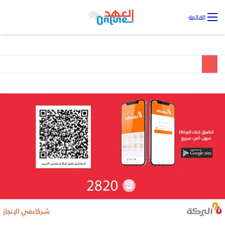
تس
القائمة
ال