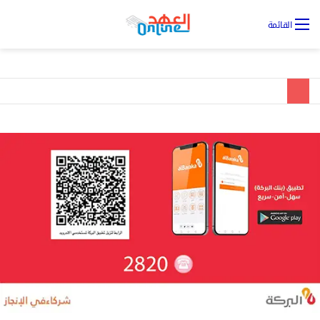
تس
القائمة
ال