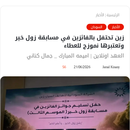
الرئيسية
|
الأخبار
الأخبار
السودان
زين تحتفل بالفائزين في مسابقة زول خير
وتعتبرها نموزج للعطاء
العهد اونلاين | اميمه المبارك _ جمال كناني
Jamal Kinany
أ
21/06/2026
56
ر
س
ل
ب
ر
ي
د
ا
إ