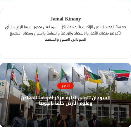
Jamal Kinany
صحيفة العهد اونلاين الإلكترونية جامعة لكل السودانيين تجدون فيها الرأي والرأي
الآخر عبر منصات الأخبار والاقتصاد والرياضة والثقافة والفنون وقضايا المجتمع
السوداني المتنوع والمتعدد
ف
ي
م
س
و
ب
ق
و
ع
ك
ا
الأخبار
ل
السودان تتولى إدارة مركز أفريقيا للمعادن
و
وعلوم الأرض خلفا لإثيوبيا
ي
ب