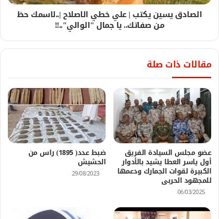
الصادق يسين يكتب | علي خطي الاصلاح |..لاسمك حظ
من صفاتك.. يا جمال "الوالي"..!!
مقالات ذات صلة
عضو مجلس السيادة الفريق
ضبط عدد( 1895) راس من
أول ياسر العطا يشيد بالأدوار
الحشيش
الكبيرة لقوات الجمارك ودعمها
29/08/2023
للمجهود الحربى
06/03/2025