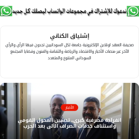
إشتياق الكناني
صحيفة العهد اونلاين الإلكترونية جامعة لكل السودانيين تجدون فيها الرأي والرأي
الآخر عبر منصات الأخبار والاقتصاد والرياضة والثقافة والفنون وقضايا المجتمع
السوداني المتنوع والمتعدد
ف
ي
م
س
و
ب
ق
و
ع
ك
ا
الأخبار
ل
انفراجة مصرفية كبرى.. تدشين المحول القومي
و
واستئناف خدمات الصراف الآلي بعد الحرب
ي
ب