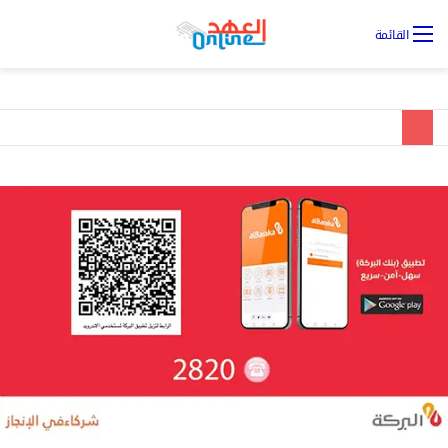
تس
القائمة
ال