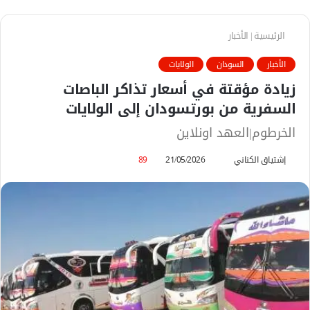
الرئيسية
|
الأخبار
الأخبار
السودان
الولايات
زيادة مؤقتة في أسعار تذاكر الباصات
السفرية من بورتسودان إلى الولايات
الخرطوم|العهد اونلاين
إشتياق الكناني
أ
21/05/2026
89
ر
س
ل
ب
ر
ي
د
ا
إ