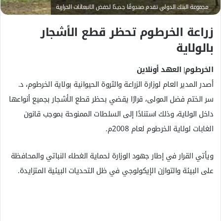
ت
مجموعة البنك الدولي تقدم صندوقًا جديدًا لخفض الانبعاثات الحرارية
ر
زراعة الخرطوم تحظر قطع الأشجار
و
ن
بالولاية
ي
ا
الخرطوم| العهد أونلاين
أصدر المدير العام لوزارة الزراعة والثروة الحيوانية بولاية الخرطوم، د.
سر الختم فضل المولى، قرارًا يقضي بحظر قطع الأشجار بجميع أنواعها
داخل الولاية، وذلك استنادًا إلى السلطات الممنوحة بموجب قانون
الغابات لولاية الخرطوم لعام 2008م.
ويأتي القرار في إطار جهود الوزارة لحماية الغطاء النباتي والمحافظة
على البيئة والتوازن الإيكولوجي في ظل التحديات البيئية المتزايدة.