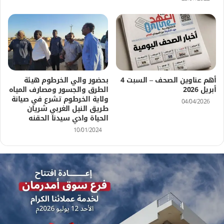
أهم عناوين الصحف – السبت 4
بحضور والي الخرطوم هيئة
أبريل 2026
الطرق والجسور ومصارف المياه
ولاية الخرطوم تشرع في صيانة
04/04/2026
طريق النيل الغربي شريان
الحياة وادي سيدنا الحقنه
10/01/2024