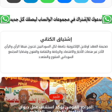
إشتياق الكناني
صحيفة العهد اونلاين الإلكترونية جامعة لكل السودانيين تجدون فيها الرأي والرأي
الآخر عبر منصات الأخبار والاقتصاد والرياضة والثقافة والفنون وقضايا المجتمع
السوداني المتنوع والمتعدد
ف
ي
م
س
و
ب
ق
و
ع
ك
ا
الأخبار
ل
المراجع القومي يؤكد استئناف عمل ديوان
و
المراجعة القومي من الخرطوم