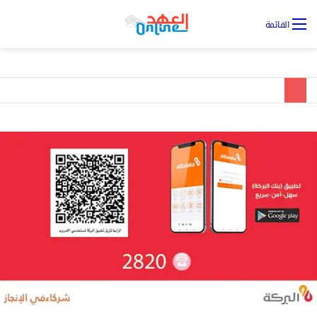
تس
القائمة
ال