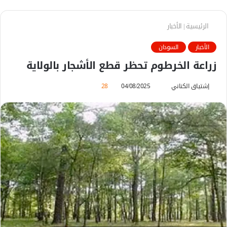
الرئيسية
|
الأخبار
الأخبار
السودان
زراعة الخرطوم تحظر قطع الأشجار بالولاية
إشتياق الكناني
أ
04/08/2025
28
ر
س
ل
ب
ر
ي
د
ا
إ
ل
ك