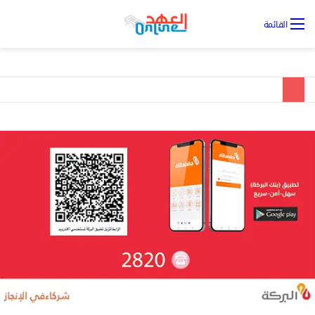
تس
القائمة
ال