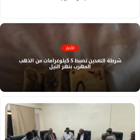
ف
ي
م
س
و
ب
ق
و
ع
ك
ا
الأخبار
ل
شرطة التعدين تضبط 5 كيلوغرامات من الذهب
و
المهرب بنهر النيل
ي
ب