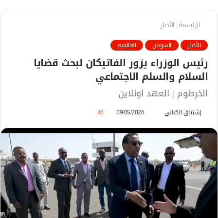
الرئيسية
|
الأخبار
الأخبار
السودان
العالمية
رئيس الوزراء يزور الفاتيكان لبحث قضايا
السلام والسلم الاجتماعي
الخرطوم | العهد اونلاين
إشتياق الكناني
أ
09/05/2026
46
ر
س
ل
ب
ر
ي
د
ا
إ