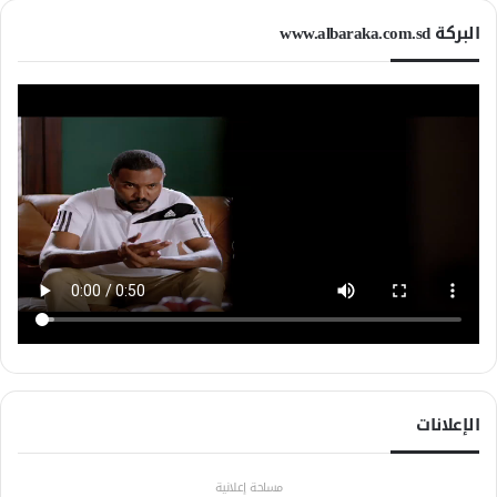
البركة www.albaraka.com.sd
الإعلانات
مساحة إعلانية