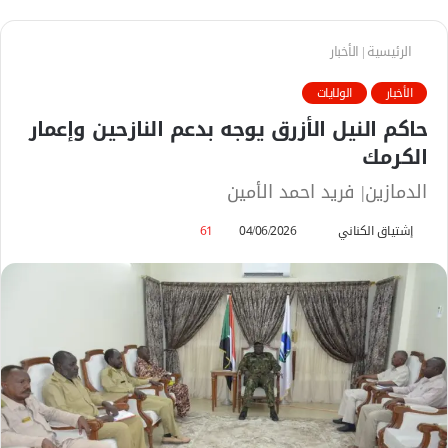
الرئيسية
|
الأخبار
الأخبار
الولايات
حاكم النيل الأزرق يوجه بدعم النازحين وإعمار
الكرمك
الدمازين| فريد احمد الأمين
إشتياق الكناني
أ
04/06/2026
61
ر
س
ل
ب
ر
ي
د
ا
إ