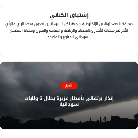
إشتياق الكناني
صحيفة العهد اونلاين الإلكترونية جامعة لكل السودانيين تجدون فيها الرأي والرأي
الآخر عبر منصات الأخبار والاقتصاد والرياضة والثقافة والفنون وقضايا المجتمع
السوداني المتنوع والمتعدد
ف
ي
م
س
و
ب
ق
و
ع
ك
ا
الأخبار
ل
إنذار برتقالي بأمطار غزيرة يطال 6 ولايات
و
سودانية
ي
ب