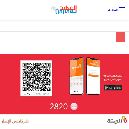
تس
القائمة
ال