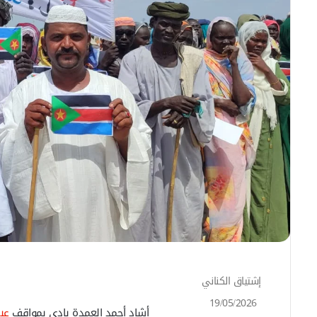
إشتياق الكناني
أ
ر
19/05/2026
س
أشاد أحمد العمدة بادي بمواقف
عب