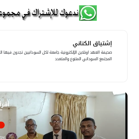
إشتياق الكناني
صحيفة العهد اونلاين الإلكترونية جامعة لكل السودانيين تجدون فيها الرأي
المجتمع السوداني المتنوع والمتعدد
ف
ي
م
س
و
ب
ق
و
ع
أقرأ
ك
ا
ل
و
ي
ب
026