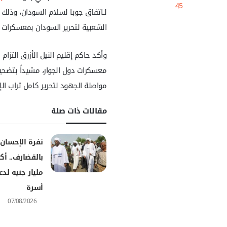
45
ل
ب
الشعبية لتحرير السودان بمعسكرات ا
ر
ي
د
وأكد حاكم إقليم النيل الأزرق التزا
ا
إ
معسكرات دول الجوار، مشيداً بتضح
ل
مواصلة الجهود لتحرير كامل تراب ال
ك
ت
مقالات ذات صلة
ر
و
ن
نفرة الإحسان
ي
ا
أسرة
07/08/2026