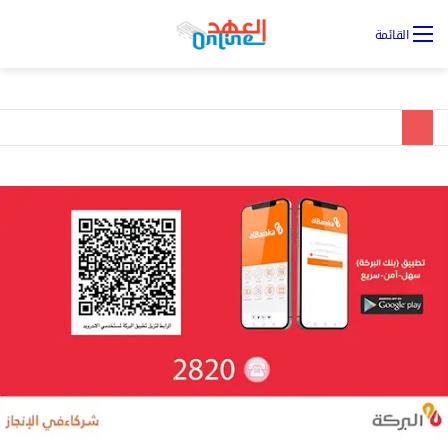
تس
القائمة
ال