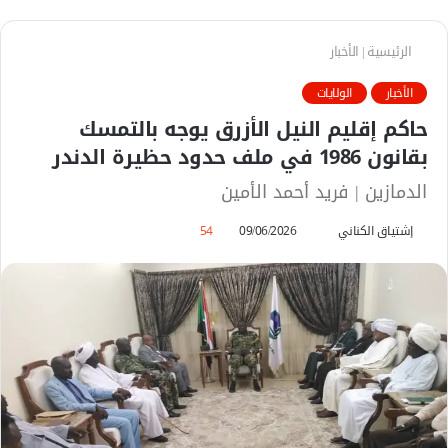
الرئيسية
|
الأخبار
الأخبار
الولايات
حاكم إقليم النيل الأزرق يوجه بالتمسك
بقانون 1986 في ملف حدود حظيرة الدندر
الدمازين | فريد أحمد الأمين
إشتياق الكناني
أ
09/06/2026
54
ر
س
ل
ب
ر
ي
د
ا
إ