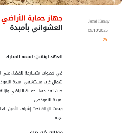
جهاز حماية الأراضي
و
Jamal Kinany
أ
العشوائي بأمبدة
ر
09/10/2025
س
25
ل
ب
ر
العهد اونلاين: اميمه المبارك
ي
د
ا
في خطوات متسارعة للقضاء على ال
إ
شمال غرب مستشفى امبدة النموذج
ل
ك
حيث نفذ جهاز حماية الاراضي وازالة
ت
امبدة النموذجي
ر
و
وتمت الإزالة تحت إشراف الأمين الع
ن
لجنة
ي
ا
مقالات ذات صلة