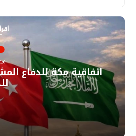
ي
م
س
و
ب
ق
و
ع
أقرأ
ك
ا
ل
و
ي
ب
026
اتفاقية مكة للدفاع الم
لل
07/08/2026
اتفاقية مكة للدفاع المشترك تضمن الأمن المشتر