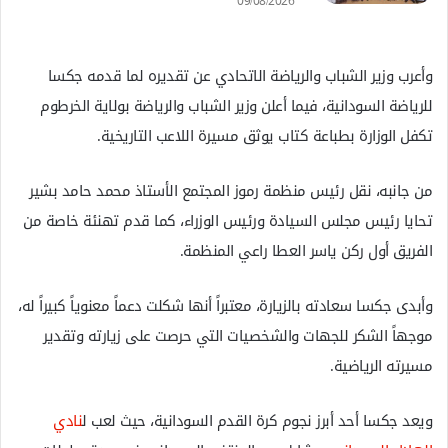
09/08/2026
وأعرب وزير الشباب والرياضة الاتحادي عن تقديره لما قدمه جكسا
للرياضة السودانية، فيما أعلن وزير الشباب والرياضة بولاية الخرطوم
تكفل الوزارة بطباعة كتاب يوثق مسيرة اللاعب التاريخية.
من جانبه، نقل رئيس منظمة رموز المجتمع الأستاذ محمد حامد بشير
تحايا رئيس مجلس السيادة ورئيس الوزراء، كما قدم تهنئة خاصة من
الفريق أول ركن ياسر العطا راعي المنظمة.
وأبدى جكسا سعادته بالزيارة، معتبراً أنها شكلت دعماً معنوياً كبيراً له،
موجهاً الشكر للجهات والشخصيات التي حرصت على زيارته وتقدير
مسيرته الرياضية.
ويعد جكسا أحد أبرز نجوم كرة القدم السودانية، حيث لعب ل
نادي