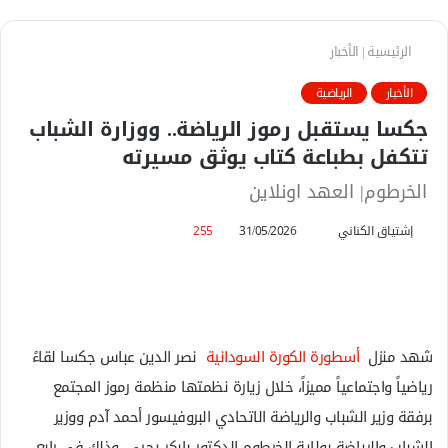
الرئيسية
|
الأخبار
الأخبار
الرياضية
جكسا يستقبل رموز الرياضة.. ووزارة الشباب
تتكفل بطباعة كتاب يوثق مسيرته
الخرطوم| العهد اونلاين
إشتياق الكناني
أ
31/05/2026
255
ر
س
ل
ب
ر
شهد منزل
أسطورة الكورة السودانية
نصر الدين عباس جكسا لقاءً
ي
رياضياً واجتماعياً مميزاً، خلال زيارة نظمتها منظمة رموز المجتمع
د
برفقة وزير الشباب والرياضة الاتحادي البروفيسور أحمد آدم ووزير
ا
الشباب والرياضة بولاية الخرطوم الدكتور بابكر يحيى، وذلك في رابع
إ