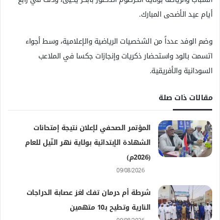
ل
أيام عيد الأضحى المبارك.
ك
ت
وضم الوفد عدداً من الشخصيات الرياضية والإعلامية، وسط أجواء
ر
اتسمت بالود واستحضار ذكريات وإنجازات جكسا في الملاعب
و
السودانية والأفريقية.
ن
ي
ا
مقالات ذات صلة
المؤتمر الصحفي لإعلان نتيجة إمتحانات
الشهادة الإبتدائية بولاية نهر النّيل للعام
(2026م)
09/08/2026
شرطة أم درمان تفك لغز عصابة الدراجات
النارية وتطيح بـ10 متهمين