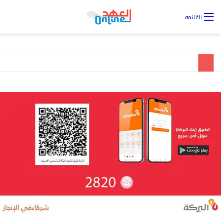
تس
القائمة
ال