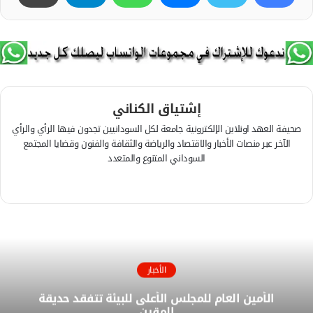
إشتياق الكناني
صحيفة العهد اونلاين الإلكترونية جامعة لكل السودانيين تجدون فيها الرأي والرأي
الآخر عبر منصات الأخبار والاقتصاد والرياضة والثقافة والفنون وقضايا المجتمع
السوداني المتنوع والمتعدد
ف
ي
م
س
و
ب
ق
و
ع
ك
ا
الأخبار
ل
الأمين العام للمجلس الأعلى للبيئة تتفقد حديقة
و
المقرن