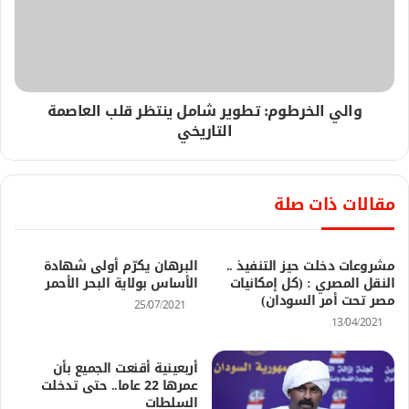
والي الخرطوم: تطوير شامل ينتظر قلب العاصمة
التاريخي
مقالات ذات صلة
مشروعات دخلت حيز التنفيذ ..
البرهان يكرّم أولى شهادة
النقل المصري : (كل إمكانيات
الأساس بولاية البحر الأحمر
مصر تحت أمر السودان)
25/07/2021
13/04/2021
أربعينية أقنعت الجميع بأن
عمرها 22 عاما.. حتى تدخلت
السلطات