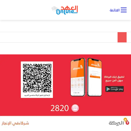
تس
القائمة
ال