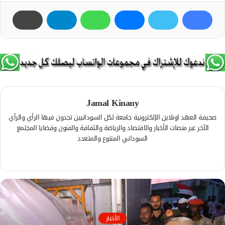
Jamal Kinany
صحيفة العهد اونلاين الإلكترونية جامعة لكل السودانيين تجدون فيها الرأي والرأي
الآخر عبر منصات الأخبار والاقتصاد والرياضة والثقافة والفنون وقضايا المجتمع
السوداني المتنوع والمتعدد
ف
ي
م
س
و
ب
ق
و
ع
ك
ا
الأخبار