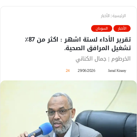
الرئيسية
|
الأخبار
الأخبار
السودان
تقرير الأداء لستة اشهر : اكثر من 87٪
تشغيل المرافق الصحية.
الخرطوم | جمال الكناني
Jamal Kinany
أ
29/06/2026
24
ر
س
ل
ب
ر
ي
د
ا
إ