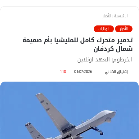
الرئيسية
|
الأخبار
الأخبار
الولايات
تدمير متحرك كامل للمليشيا بأم صميمة
شمال كردفان
الخرطوم| العهد اونلاين
إشتياق الكناني
أ
01/07/2026
118
ر
س
ل
ب
ر
ي
د
ا
إ