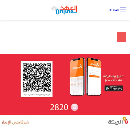
تس
القائمة
ال