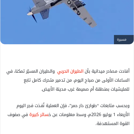
ل
ك
ت
ر
و
مسيرة
ن
ي
ا
أفادت مصادر ميدانية بأن
الطيران الحربي
والطيران المسيّر تمكنا، في
الساعات الأولى من صباح اليوم، من تدمير متحرك كامل تابع
للمليشيات بمنطقة أم صميمة غرب مدينة الأبيض.
وبحسب متابعات “طوارئ دار حمر”، فإن العملية نُفذت فجر اليوم
الأربعاء 1 يوليو 2026م، وسط معلومات عن خ
سائر كبيرة
في صفوف
القوة المستهدفة.