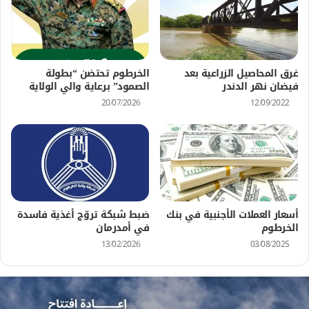
غرق المحاصيل الزراعية بعد
الخرطوم تحتضن “بطولة
فيضان نهر الدندر
الصمود” برعاية والي الولاية
20/07/2026
12/09/2022
أسعار العملات الأجنبية في بنك
ضبط شبكة تروّج أغذية فاسدة
الخرطوم
في أمدرمان
13/02/2026
03/08/2025