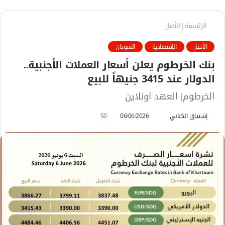
الرئيسية
|
الأخبار
الأخبار
الإقتصادية
السودان
بنك الخرطوم يعلن أسعار العملات الأجنبية..
الدولار عند 3415 جنيهاً للبيع
الخرطوم| العهد اونلاين
إشتياق الكناني
أ
06/06/2026
50
ر
س
ل
ب
ر
ي
د
ا
إ