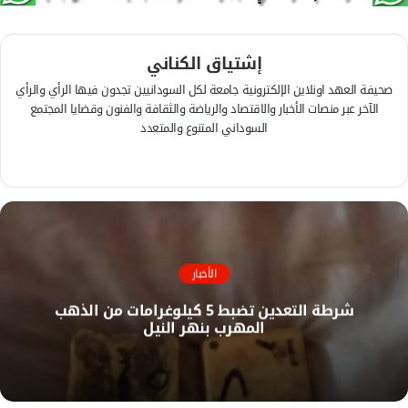
إشتياق الكناني
صحيفة العهد اونلاين الإلكترونية جامعة لكل السودانيين تجدون فيها الرأي والرأي
الآخر عبر منصات الأخبار والاقتصاد والرياضة والثقافة والفنون وقضايا المجتمع
السوداني المتنوع والمتعدد
ف
ي
م
س
و
ب
ق
و
ع
ك
ا
الأخبار
ل
شرطة التعدين تضبط 5 كيلوغرامات من الذهب
و
المهرب بنهر النيل
ي
ب