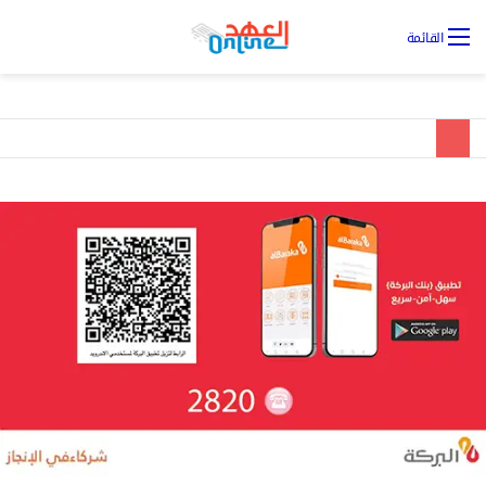
تس
القائمة
ال