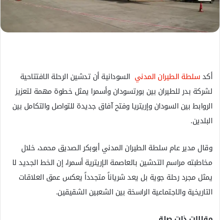
ل
ك
ت
ر
و
ن
أكد
سلطة الطيران المدني
السودانية أن تدشين الرحلة الافتتاحية
ي
لشركة بدر للطيران بين بورتسودان وأسمرا يمثل خطوة مهمة لتعزيز
ا
الروابط بين السودان وإريتريا وفتح آفاق جديدة للتواصل والتكامل بين
البلدين.
وقال مدير عام سلطة الطيران المدني أبوبكر الصديق محمد، خلال
مخاطبته مراسم التدشين بالعاصمة الإريترية أسمرا، إن الخط الجديد لا
يمثل مجرد رحلة جوية بل يعد شرياناً متجدداً يعكس عمق العلاقات
التاريخية والاجتماعية الراسخة بين الشعبين الشقيقين.
مقالات ذات صلة