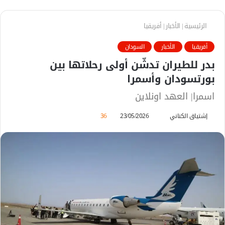
الرئيسية
|
الأخبار
|
أفريقيا
أفريقيا
الأخبار
السودان
بدر للطيران تدشّن أولى رحلاتها بين
بورتسودان وأسمرا
اسمرا| العهد اونلاين
إشتياق الكناني
أ
23/05/2026
36
ر
س
ل
ب
ر
ي
د
ا
إ