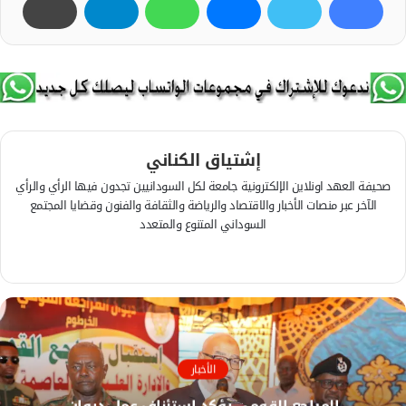
إشتياق الكناني
صحيفة العهد اونلاين الإلكترونية جامعة لكل السودانيين تجدون فيها الرأي والرأي
الآخر عبر منصات الأخبار والاقتصاد والرياضة والثقافة والفنون وقضايا المجتمع
السوداني المتنوع والمتعدد
ف
ي
م
س
و
ب
ق
و
ع
ك
ا
الأخبار
ل
المراجع القومي يؤكد استئناف عمل ديوان