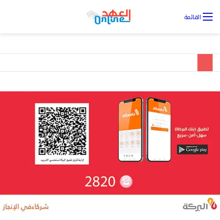
تس
القائمة
ال