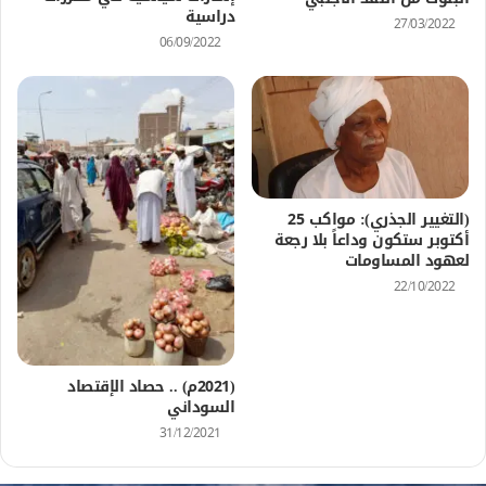
دراسية
27/03/2022
06/09/2022
(التغيير الجذري): مواكب 25
أكتوبر ستكون وداعاً بلا رجعة
لعهود المساومات
22/10/2022
(2021م) .. حصاد الإقتصاد
السوداني
31/12/2021