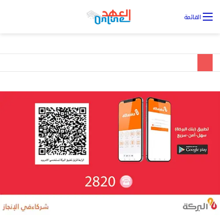
تس
القائمة
ال