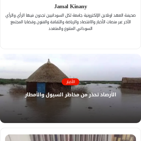
Jamal Kinany
صحيفة العهد اونلاين الإلكترونية جامعة لكل السودانيين تجدون فيها الرأي والرأي
الآخر عبر منصات الأخبار والاقتصاد والرياضة والثقافة والفنون وقضايا المجتمع
السوداني المتنوع والمتعدد
ف
ي
م
س
و
ب
ق
و
ع
ك
ا
الأخبار
ل
و
الأرصاد تحذر من مخاطر السيول والأمطار
ي
ب