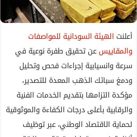
ا
إ
ل
ك
ت
أعلنت
الهيئة السودانية للمواصفات
ر
و
والمقاييس
عن تحقيق طفرة نوعية في
ن
ي
سرعة وانسيابية إجراءات فحص وتحليل
ا
ودمغ سبائك الذهب المعدة للتصدير،
مؤكدة التزامها بتقديم الخدمات الفنية
والرقابية بأعلى درجات الكفاءة والموثوقية
لحماية الاقتصاد الوطني، عبر توظيف