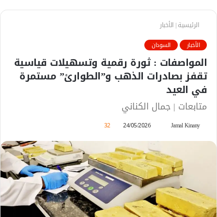
الرئيسية
|
الأخبار
الأخبار
السودان
المواصفات : ثورة رقمية وتسهيلات قياسية
تقفز بصادرات الذهب و”الطوارئ” مستمرة
في العيد
متابعات | جمال الكناني
Jamal Kinany
أ
24/05/2026
32
ر
س
ل
ب
ر
ي
د