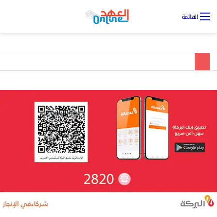
تس
القائمة
ال