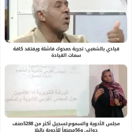
قيادي بالشعبي: تجربة حمدوك فاشلة ويفتقد كافة
سمات القيادة
مجلس الأدوية والسموم:تسجيل أكثر من 5288صنف
دوائي و56مصنعاً للأدوية بالبلا