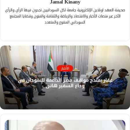
Jamal Kinany
صحيفة العهد اونلاين الإلكترونية جامعة لكل السودانيين تجدون فيها الرأي والرأي
الآخر عبر منصات الأخبار والاقتصاد والرياضة والثقافة والفنون وقضايا المجتمع
السوداني المتنوع والمتعدد
ف
ي
م
س
و
ب
ق
و
ع
ك
ا
الأخبار
ل
عقار يمتدح مواقف مصر الداعمة للسودان في
و
وداع السفير هاني
ي
ب