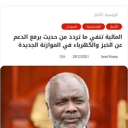
الرئيسية
|
الأخبار
الأخبار
الإقتصادية
السودان
المالية تنفي ما تردد من حديث برفع الدعم
عن الخبز والكهرباء في الموازنة الجديدة
Jamal Kinany
أ
28/12/2021
324
ر
س
ل
ب
ر
ي
د
ا
إ
ل