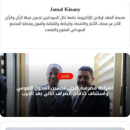
Jamal Kinany
صحيفة العهد اونلاين الإلكترونية جامعة لكل السودانيين تجدون فيها الرأي والرأي
الآخر عبر منصات الأخبار والاقتصاد والرياضة والثقافة والفنون وقضايا المجتمع
السوداني المتنوع والمتعدد
ف
ي
م
س
و
ب
ق
و
ع
ك
ا
الأخبار
ل
انفراجة مصرفية كبرى.. تدشين المحول القومي
و
واستئناف خدمات الصراف الآلي بعد الحرب
ي
ب