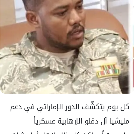
د
ا
إ
ل
ك
ت
ر
و
ن
ي
ا
كل يوم يتكشّف الدور الإماراتي في دعم
مليشيا آل دقلو الإرهابية عسكرياً