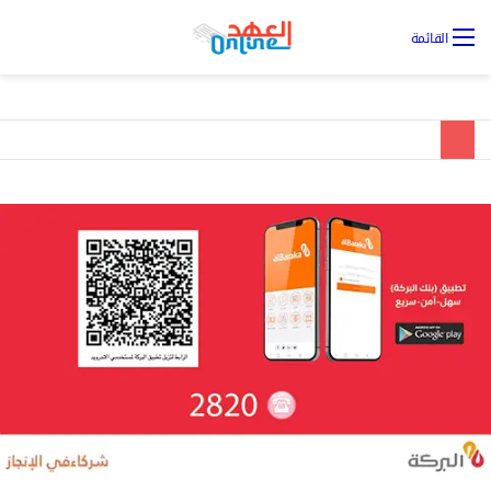
تس
القائمة
ال