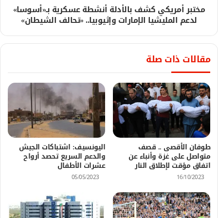
مختبر أمريكي كشف بالأدلة أنشطة عسكرية بـ«أسوسا»
لدعم المليشيا الإمارات وإثيوبيا.. «تحالف الشيطان»
مقالات ذات صلة
طوفان الأقصى .. قصف
اليونسيف: اشتباكات الجيش
متواصل على غزة وأنباء عن
والدعم السريع تحصد أرواح
اتفاق مؤقت لإطلاق النار
عشرات الأطفال
05/05/2023
16/10/2023