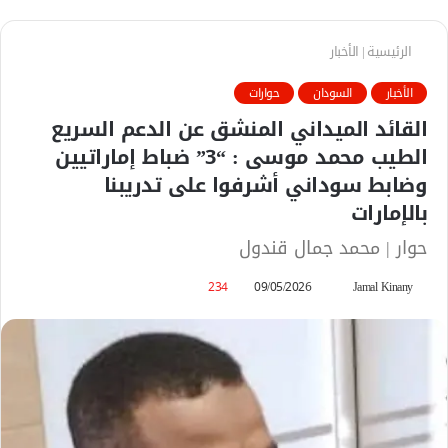
الرئيسية
|
الأخبار
الأخبار
السودان
حوارات
القائد الميداني المنشق عن الدعم السريع
الطيب محمد موسى : “3” ضباط إماراتيين
وضابط سوداني أشرفوا على تدريبنا
بالإمارات
حوار | محمد جمال قندول
Jamal Kinany
أ
09/05/2026
234
ر
س
ل
ب
ر
ي