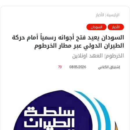
الرئيسية
|
الأخبار
الأخبار
السودان
السودان يعيد فتح أجوائه رسمياً أمام حركة
الطيران الدولي عبر مطار الخرطوم
الخرطوم| العهد اونلاين
إشتياق الكناني
أ
08/05/2026
79
ر
س
ل
ب
ر
ي
د
ا
إ