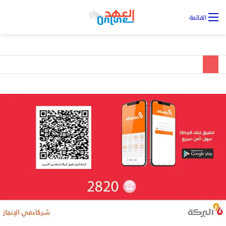
تس
القائمة
ال