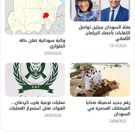
بعثة السودان ببرلين تواصل
اللقاءات بأعضاء البرلمان
الألماني
ولاية سودانية تعلن حالة
الطوارئ
13/10/2025
26/04/2023
رقم جديد لحصيلة ضحايا
عمليات نوعية بغرب كردفان…
الفيضانات المدمرة في
القوات تعلن استمرار العمليات
السودان
24/04/2026
23/08/2022